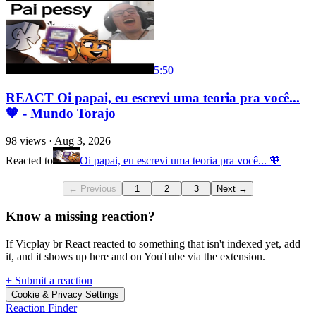
5:50
REACT Oi papai, eu escrevi uma teoria pra você...
🧡 - Mundo Torajo
98
views ·
Aug 3, 2026
Reacted to
Oi papai, eu escrevi uma teoria pra você... 🧡
← Previous
1
2
3
Next →
Know a missing reaction?
If Vicplay br React reacted to something that isn't indexed yet, add
it, and it shows up here and on YouTube via the extension.
+ Submit a reaction
Cookie & Privacy Settings
Reaction Finder