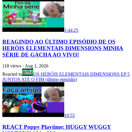
1:44:25
REAGINDO AO ÚLTIMO EPISÓDIO DE OS
HERÓIS ELEMENTAIS DIMENSIONS MINHA
SÉRIE DE GACHA AO VIVO!
118
views ·
Aug 1, 2026
Reacted to
OS HERÓIS ELEMENTAIS DIMENSIONS EP 5
JUNTOS ATÉ O FIM (último episódio)
16:55
REACT Poppy Playtime: HUGGY WUGGY