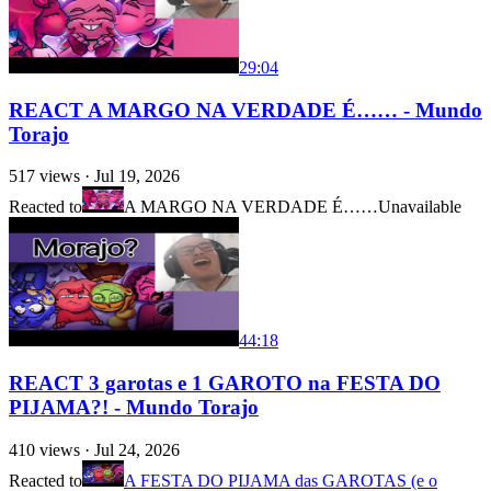
29:04
REACT A MARGO NA VERDADE É…… - Mundo
Torajo
517
views ·
Jul 19, 2026
Reacted to
A MARGO NA VERDADE É……
Unavailable
44:18
REACT 3 garotas e 1 GAROTO na FESTA DO
PIJAMA?! - Mundo Torajo
410
views ·
Jul 24, 2026
Reacted to
A FESTA DO PIJAMA das GAROTAS (e o