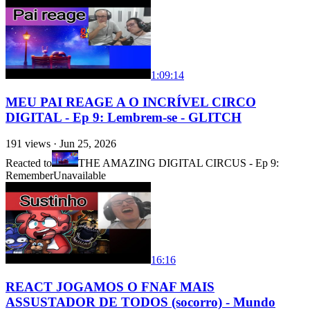
1:09:14
MEU PAI REAGE A O INCRÍVEL CIRCO
DIGITAL - Ep 9: Lembrem-se - GLITCH
191
views ·
Jun 25, 2026
Reacted to
THE AMAZING DIGITAL CIRCUS - Ep 9:
Remember
Unavailable
16:16
REACT JOGAMOS O FNAF MAIS
ASSUSTADOR DE TODOS (socorro) - Mundo