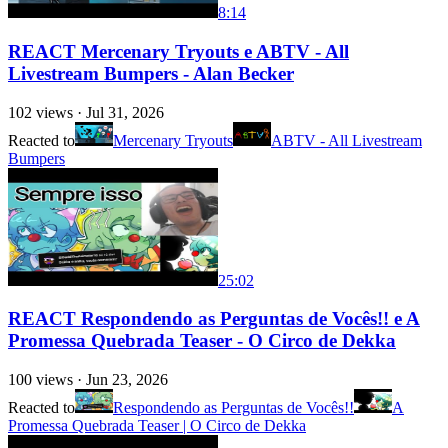
8:14
REACT Mercenary Tryouts e ABTV - All
Livestream Bumpers - Alan Becker
102
views ·
Jul 31, 2026
Reacted to
Mercenary Tryouts
ABTV - All Livestream
Bumpers
25:02
REACT Respondendo as Perguntas de Vocês!! e A
Promessa Quebrada Teaser - O Circo de Dekka
100
views ·
Jun 23, 2026
Reacted to
Respondendo as Perguntas de Vocês!!
A
Promessa Quebrada Teaser | O Circo de Dekka