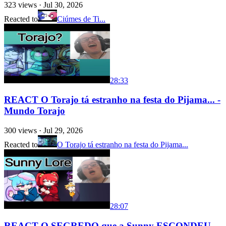
323
views ·
Jul 30, 2026
Reacted to
Ciúmes de Ti...
28:33
REACT O Torajo tá estranho na festa do Pijama... -
Mundo Torajo
300
views ·
Jul 29, 2026
Reacted to
O Torajo tá estranho na festa do Pijama...
28:07
REACT O SEGREDO que a Sunny ESCONDEU -