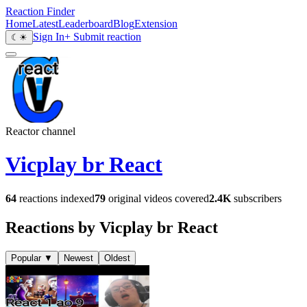
Reaction Finder
Home
Latest
Leaderboard
Blog
Extension
Sign In
+ Submit reaction
☾
☀
Reactor channel
Vicplay br React
64
reactions indexed
79
original videos covered
2.4K
subscribers
Reactions by Vicplay br React
Popular
▼
Newest
Oldest