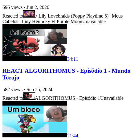
696
views ·
Jun 2, 2026
Reacted to
♪ Lily Lovebraids (Poppy Playtime 5) | Meus
Cabelos | Liny Henricky Ft Purple Moon
Unavailable
34:11
REACT ALGORITHOMUS - Episódio 1 - Mundo
Torajo
582
views ·
Sep 25, 2024
Reacted to
ALGORITHOMUS - Episódio 1
Unavailable
21:44