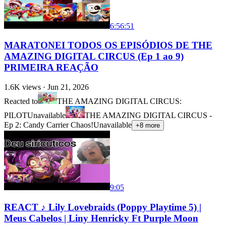
6:56:51
MARATONEI TODOS OS EPISÓDIOS DE THE
AMAZING DIGITAL CIRCUS (Ep 1 ao 9)
PRIMEIRA REAÇÃO
1.6K
views ·
Jun 21, 2026
Reacted to
THE AMAZING DIGITAL CIRCUS:
PILOT
Unavailable
THE AMAZING DIGITAL CIRCUS -
Ep 2: Candy Carrier Chaos!
Unavailable
+
8
more
9:05
REACT ♪ Lily Lovebraids (Poppy Playtime 5) |
Meus Cabelos | Liny Henricky Ft Purple Moon