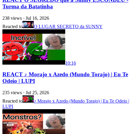
Turma da Batatinha
238
views ·
Jul 16, 2026
Reacted to
O LUGAR SECRETO da SUNNY
10:16
REACT ♪ Morajo x Azedo (Mundo Torajo) | Eu Te
Odeio | LUPI
235
views ·
Jul 25, 2026
Reacted to
♪ Morajo x Azedo (Mundo Torajo) | Eu Te Odeio |
LUPI