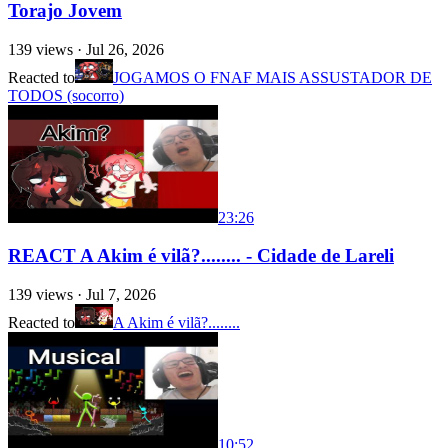
Torajo Jovem
139
views ·
Jul 26, 2026
Reacted to
JOGAMOS O FNAF MAIS ASSUSTADOR DE
TODOS (socorro)
23:26
REACT A Akim é vilã?........ - Cidade de Lareli
139
views ·
Jul 7, 2026
Reacted to
A Akim é vilã?........
10:52