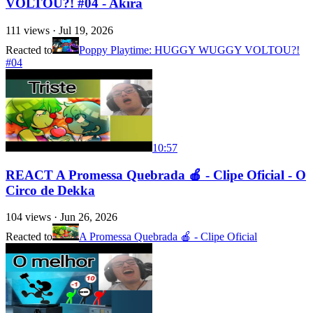
VOLTOU?! #04 - Akira
111
views ·
Jul 19, 2026
Reacted to
Poppy Playtime: HUGGY WUGGY VOLTOU?!
#04
10:57
REACT A Promessa Quebrada 🍎 - Clipe Oficial - O
Circo de Dekka
104
views ·
Jun 26, 2026
Reacted to
A Promessa Quebrada 🍎 - Clipe Oficial