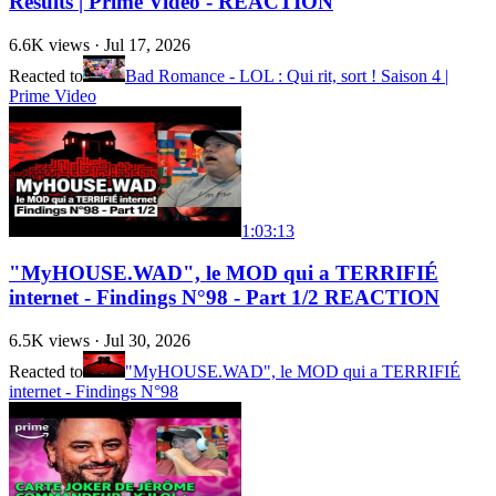
Results | Prime Video - REACTION
6.6K
views ·
Jul 17, 2026
Reacted to
Bad Romance - LOL : Qui rit, sort ! Saison 4 |
Prime Video
1:03:13
"MyHOUSE.WAD", le MOD qui a TERRIFIÉ
internet - Findings N°98 - Part 1/2 REACTION
6.5K
views ·
Jul 30, 2026
Reacted to
"MyHOUSE.WAD", le MOD qui a TERRIFIÉ
internet - Findings N°98