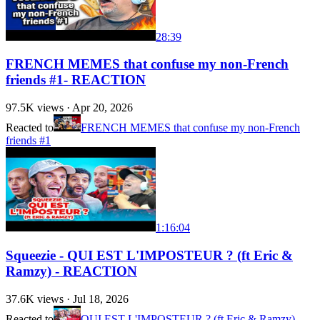
28:39
FRENCH MEMES that confuse my non-French
friends #1- REACTION
97.5K
views ·
Apr 20, 2026
Reacted to
FRENCH MEMES that confuse my non-French
friends #1
1:16:04
Squeezie - QUI EST L'IMPOSTEUR ? (ft Eric &
Ramzy) - REACTION
37.6K
views ·
Jul 18, 2026
Reacted to
QUI EST L'IMPOSTEUR ? (ft Eric & Ramzy)