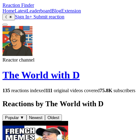
Reaction Finder
Home
Latest
Leaderboard
Blog
Extension
Sign In
+ Submit reaction
☾
☀
Reactor channel
The World with D
135
reactions indexed
111
original videos covered
75.8K
subscribers
Reactions by The World with D
Popular
▼
Newest
Oldest