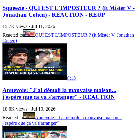
Squeezie - QUI EST L'IMPOSTEUR ? (ft Mister V -
Jonathan Cohen) - REACTION - REUP
15.7K
views ·
Jul 11, 2026
Reacted to
QUI EST L'IMPOSTEUR ? (ft Mister V, Jonathan
Cohen)
8:13
Annevoie: "J'ai démoli la mauvaise maison...
j'espère que ça va s'arranger" - REACTION
10.6K
views ·
Jul 10, 2026
Reacted to
Annevoie: "J'ai démoli la mauvaise maison...
j'espère que ça va s'arranger"