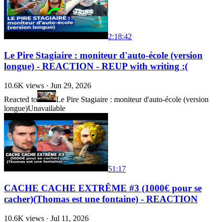
2:18:42
Le Pire Stagiaire : moniteur d'auto-école (version
longue) - REACTION - REUP with writing :(
10.6K
views ·
Jun 29, 2026
Reacted to
Le Pire Stagiaire : moniteur d'auto-école (version
longue)
Unavailable
51:17
CACHE CACHE EXTRÊME #3 (1000€ pour se
cacher)(Thomas est une fontaine) - REACTION
10.6K
views ·
Jul 11, 2026