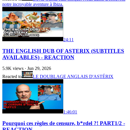
notre incroyable aventure à Ibiza.
24:11
THE ENGLISH DUB OF ASTERIX (SUBTITLES
AVAILABLES) - REACTION
5.9K
views ·
Jun 29, 2026
Reacted to
LE DOUBLAGE ANGLAIS D'ASTÉRIX
1:46:01
Pourquoi ces règles de censure, b*rdel ?! PART1/2 -
REACTION