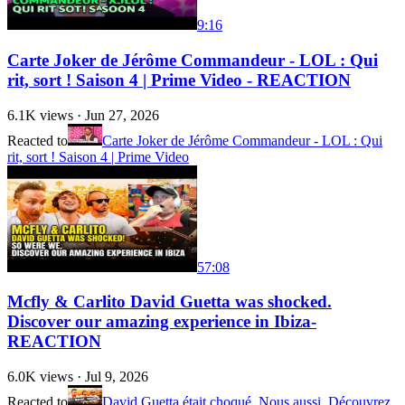
9:16
Carte Joker de Jérôme Commandeur - LOL : Qui
rit, sort ! Saison 4 | Prime Video - REACTION
6.1K
views ·
Jun 27, 2026
Reacted to
Carte Joker de Jérôme Commandeur - LOL : Qui
rit, sort ! Saison 4 | Prime Video
57:08
Mcfly & Carlito David Guetta was shocked.
Discover our amazing experience in Ibiza-
REACTION
6.0K
views ·
Jul 9, 2026
Reacted to
David Guetta était choqué. Nous aussi. Découvrez