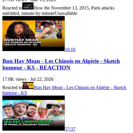
Reacted to
How the November 13, 2015, Paris attacks
unfolded, minute-by-minute
Unavailable
10:10
Bun Hay Mean - Les Chinois en Algérie - Sketch
humour - KS - REACTION
17.8K
views ·
Jul 22, 2026
Reacted to
Bun Hay Mean - Les Chinois en Algérie - Sketch
humour - KS
57:37