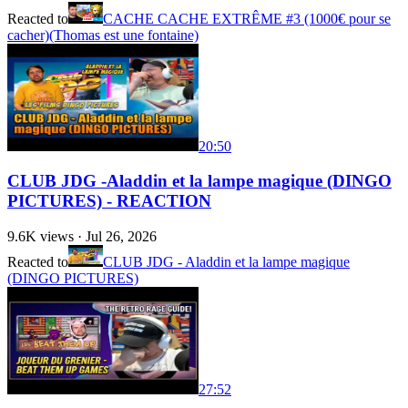
Reacted to
CACHE CACHE EXTRÊME #3 (1000€ pour se
cacher)(Thomas est une fontaine)
20:50
CLUB JDG -Aladdin et la lampe magique (DINGO
PICTURES) - REACTION
9.6K
views ·
Jul 26, 2026
Reacted to
CLUB JDG - Aladdin et la lampe magique
(DINGO PICTURES)
27:52