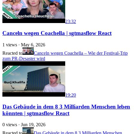
23:32
Canceln wegen Coachella | sgtmasflow React
1
views ·
May 6, 2026
Reacted to
Canceln wegen Coachella – Wie der Festival-Trip
zum PR-Desaster wird
19:20
Das Gebäude in dem 8 3 Milliarden Menschen leben
könnten | sgtmasflow React
0
views ·
Jun 19, 2026
Reacted to
Das Gebäude in dem 8,3 Milliarden Menschen