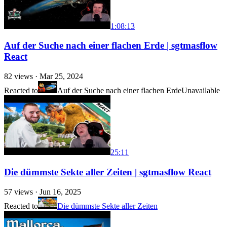
1:08:13
Auf der Suche nach einer flachen Erde | sgtmasflow
React
82
views ·
Mar 25, 2024
Reacted to
Auf der Suche nach einer flachen Erde
Unavailable
25:11
Die dümmste Sekte aller Zeiten | sgtmasflow React
57
views ·
Jun 16, 2025
Reacted to
Die dümmste Sekte aller Zeiten