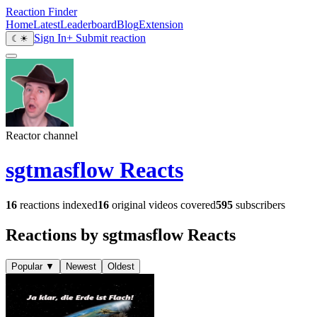
Reaction Finder
Home
Latest
Leaderboard
Blog
Extension
Sign In
+ Submit reaction
☾
☀
Reactor channel
sgtmasflow Reacts
16
reactions indexed
16
original videos covered
595
subscribers
Reactions by sgtmasflow Reacts
Popular
▼
Newest
Oldest