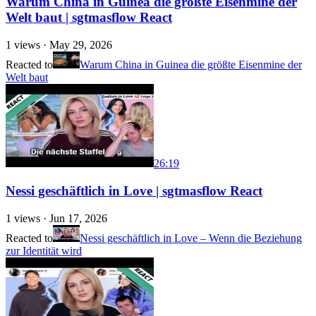
Warum China in Guinea die größte Eisenmine der
Welt baut | sgtmasflow React
1
views ·
May 29, 2026
Reacted to
Warum China in Guinea die größte Eisenmine der
Welt baut
26:19
Nessi geschäftlich in Love | sgtmasflow React
1
views ·
Jun 17, 2026
Reacted to
Nessi geschäftlich in Love – Wenn die Beziehung
zur Identität wird