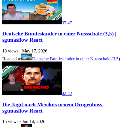
37:47
Deutsche Bundesländer in einer Nussschale (3,5) |
sgtmasflow React
18
views ·
May 17, 2026
Reacted to
Deutsche Bundesländer in einer Nussschale (3,5)
42:42
Die Jagd nach Mexikos neuem Drogenboss |
sgtmasflow React
15
views ·
Jun 14, 2026