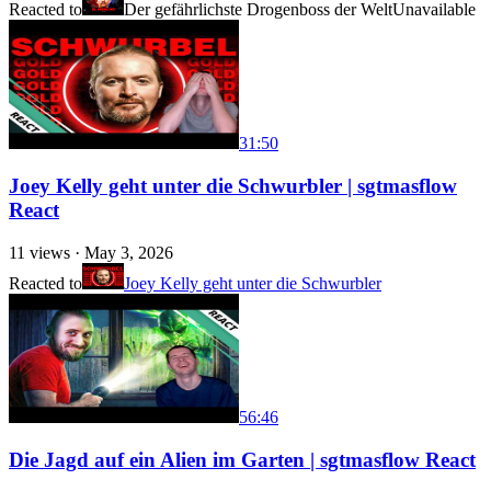
Reacted to
Der gefährlichste Drogenboss der Welt
Unavailable
31:50
Joey Kelly geht unter die Schwurbler | sgtmasflow
React
11
views ·
May 3, 2026
Reacted to
Joey Kelly geht unter die Schwurbler
56:46
Die Jagd auf ein Alien im Garten | sgtmasflow React