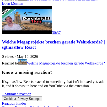
leben könnten
30:37
Welche Megaprojekte brechen gerade Weltrekorde? |
sgtmasflow React
0
views ·
May 15, 2026
Reacted to
Welche Megaprojekte brechen gerade Weltrekorde?
Know a missing reaction?
If sgtmasflow Reacts reacted to something that isn't indexed yet, add
it, and it shows up here and on YouTube via the extension.
+ Submit a reaction
Cookie & Privacy Settings
Reaction Finder