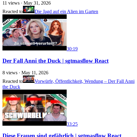
11
views ·
May 31, 2026
Reacted to
Die Jagd auf ein Alien im Garten
30:19
Der Fall Anni the Duck | sgtmasflow React
8
views ·
May 11, 2026
Reacted to
Vorwürfe, Öffentlichkeit, Wendung – Der Fall Anni
the Duck
33:25
Diese Frauen sind gefährlich | sgtmasflow React