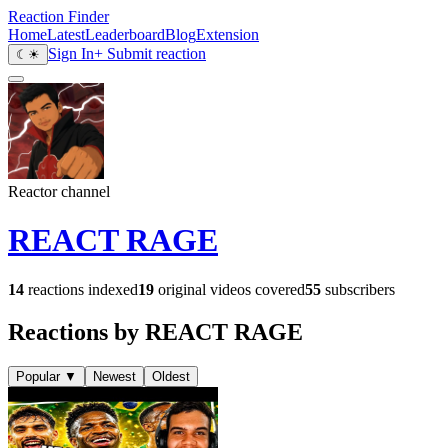
Reaction Finder
Home
Latest
Leaderboard
Blog
Extension
Sign In
+ Submit reaction
☾
☀
Reactor channel
REACT RAGE
14
reactions indexed
19
original videos covered
55
subscribers
Reactions by REACT RAGE
Popular
▼
Newest
Oldest