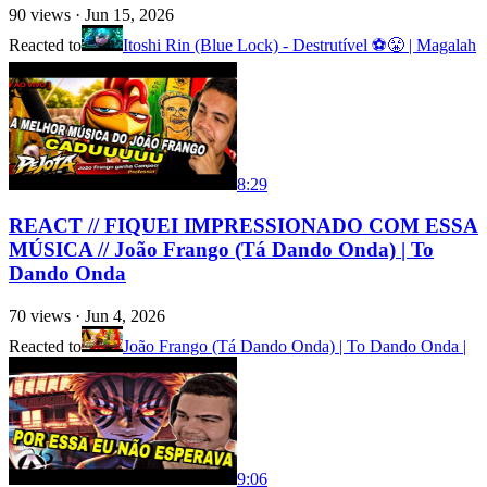
90
views ·
Jun 15, 2026
Reacted to
Itoshi Rin (Blue Lock) - Destrutível ⚽😤 | Magalah
8:29
REACT // FIQUEI IMPRESSIONADO COM ESSA
MÚSICA // João Frango (Tá Dando Onda) | To
Dando Onda
70
views ·
Jun 4, 2026
Reacted to
João Frango (Tá Dando Onda) | To Dando Onda |
9:06