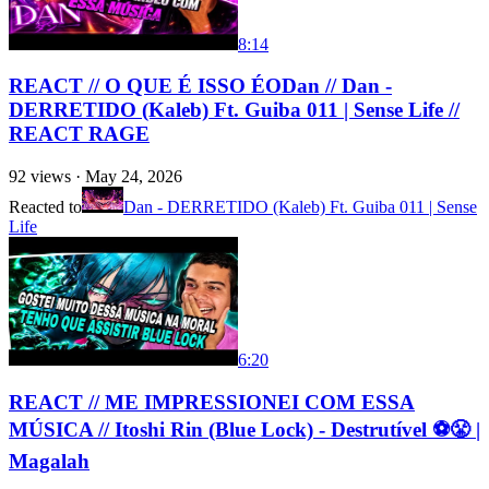
8:14
REACT // O QUE É ISSO ÉODan // Dan -
DERRETIDO (Kaleb) Ft. Guiba 011 | Sense Life //
REACT RAGE
92
views ·
May 24, 2026
Reacted to
Dan - DERRETIDO (Kaleb) Ft. Guiba 011 | Sense
Life
6:20
REACT // ME IMPRESSIONEI COM ESSA
MÚSICA // Itoshi Rin (Blue Lock) - Destrutível ⚽😤 |
Magalah