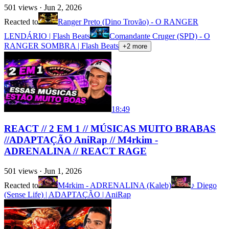
501
views ·
Jun 2, 2026
Reacted to
Ranger Preto (Dino Trovão) - O RANGER
LENDÁRIO | Flash Beats
Comandante Cruger (SPD) - O
RANGER SOMBRA | Flash Beats
+
2
more
18:49
REACT // 2 EM 1 // MÚSICAS MUITO BRABAS
//ADAPTAÇÃO AniRap // M4rkim -
ADRENALINA // REACT RAGE
501
views ·
Jun 1, 2026
Reacted to
M4rkim - ADRENALINA (Kaleb)
♪ Diego
(Sense Life) | ADAPTAÇÃO | AniRap