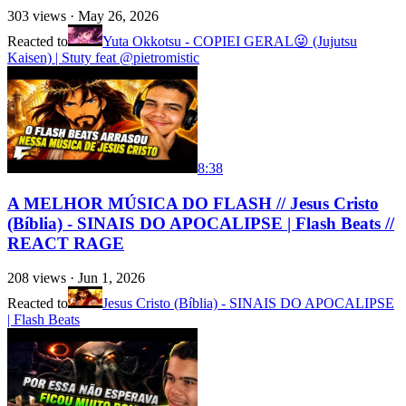
303
views ·
May 26, 2026
Reacted to
Yuta Okkotsu - COPIEI GERAL😜 (Jujutsu
Kaisen) | Stuty feat @pietromistic
8:38
A MELHOR MÚSICA DO FLASH // Jesus Cristo
(Bíblia) - SINAIS DO APOCALIPSE | Flash Beats //
REACT RAGE
208
views ·
Jun 1, 2026
Reacted to
Jesus Cristo (Bíblia) - SINAIS DO APOCALIPSE
| Flash Beats