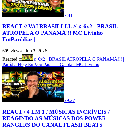
7:41
REACT // VAI BRASILLLL // ♫ 6x2 - BRASIL
ATROPELA O PANAMÁ!!! MC Livinho |
FutParódias |
609
views ·
Jun 3, 2026
Reacted to
♫ 6x2 - BRASIL ATROPELA O PANAMÁ!!! |
Paródia Hoje Eu Vou Parar na Gaiola - MC Livinho
29:27
REACT / 4 EM 1 / MÚSICAS INCRÍVEIS /
REAGINDO AS MÚSICAS DOS POWER
RANGERS DO CANAL FLASH BEATS