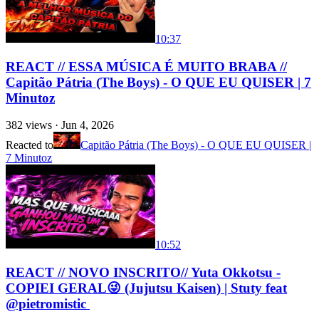
10:37
REACT // ESSA MÚSICA É MUITO BRABA //
Capitão Pátria (The Boys) - O QUE EU QUISER | 7
Minutoz
382
views ·
Jun 4, 2026
Reacted to
Capitão Pátria (The Boys) - O QUE EU QUISER |
7 Minutoz
10:52
REACT // NOVO INSCRITO// Yuta Okkotsu -
COPIEI GERAL😜 (Jujutsu Kaisen) | Stuty feat
‪@pietromistic ‬