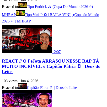
Reacted to
Tipo Endrick 🫱 (Copa Do Mundo 2026 ⭐️)
MHRAP
Tipo Vini Jr ⚽ | BAILA VINI | (Copa do Mundo
2026 ⭐) | MHRAP
12:07
REACT // O PeJota ARRASOU NESSE RAP TÁ
MUITO INCRÍVEL // Capitão Pátria 🥛 | Deus do
Leite |
103
views ·
Jun 4, 2026
Reacted to
Capitão Pátria 🥛 | Deus do Leite |