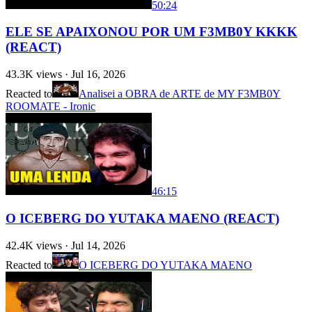
50:24
ELE SE APAIXONOU POR UM F3MB0Y KKKK
(REACT)
43.3K
views ·
Jul 16, 2026
Reacted to
Analisei a OBRA de ARTE de MY F3MB0Y
ROOMATE - Ironic
46:15
O ICEBERG DO YUTAKA MAENO (REACT)
42.4K
views ·
Jul 14, 2026
Reacted to
O ICEBERG DO YUTAKA MAENO