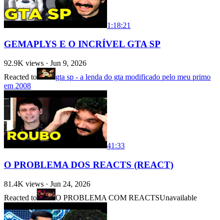
1:18:21
GEMAPLYS E O INCRÍVEL GTA SP
92.9K
views ·
Jun 9, 2026
Reacted to
gta sp - a lenda do gta modificado pelo meu primo
em 2008
41:33
O PROBLEMA DOS REACTS (REACT)
81.4K
views ·
Jun 24, 2026
Reacted to
O PROBLEMA COM REACTS
Unavailable