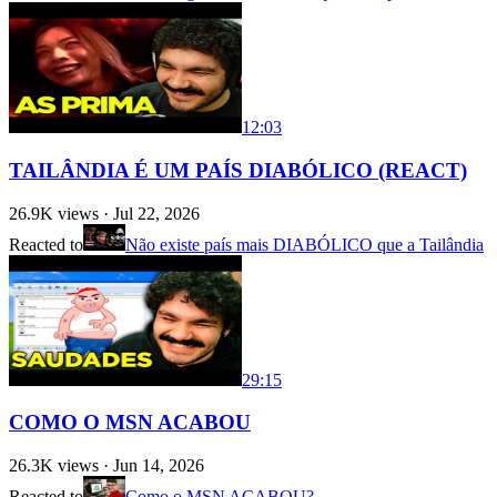
12:03
TAILÂNDIA É UM PAÍS DIABÓLICO (REACT)
26.9K
views ·
Jul 22, 2026
Reacted to
Não existe país mais DIABÓLICO que a Tailândia
29:15
COMO O MSN ACABOU
26.3K
views ·
Jun 14, 2026
Reacted to
Como o MSN ACABOU?