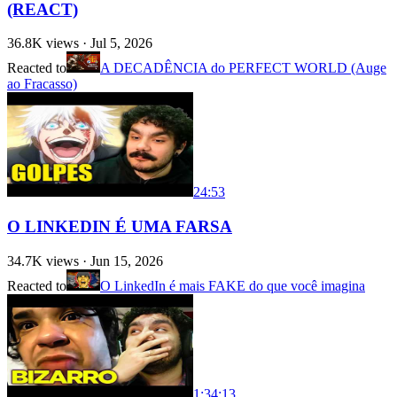
(REACT)
36.8K
views ·
Jul 5, 2026
Reacted to
A DECADÊNCIA do PERFECT WORLD (Auge
ao Fracasso)
24:53
O LINKEDIN É UMA FARSA
34.7K
views ·
Jun 15, 2026
Reacted to
O LinkedIn é mais FAKE do que você imagina
1:34:13