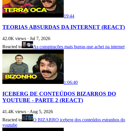
19:44
TEORIAS ABSURDAS DA INTERNET (REACT)
42.0K
views ·
Jul 7, 2026
Reacted to
As conspirações mais burras que achei na internet
1:06:40
ICEBERG DE CONTEÚDOS BIZARROS DO
YOUTUBE - PARTE 2 (REACT)
41.4K
views ·
Aug 5, 2026
Reacted to
O BIZARRO iceberg dos conteúdos estranhos do
youtube