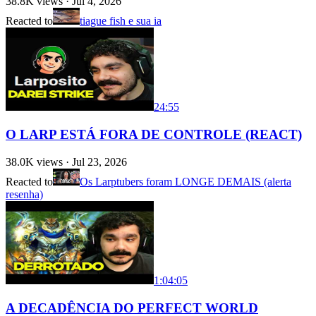
38.8K
views ·
Jul 4, 2026
Reacted to
tiague fish e sua ia
24:55
O LARP ESTÁ FORA DE CONTROLE (REACT)
38.0K
views ·
Jul 23, 2026
Reacted to
Os Larptubers foram LONGE DEMAIS (alerta
resenha)
1:04:05
A DECADÊNCIA DO PERFECT WORLD