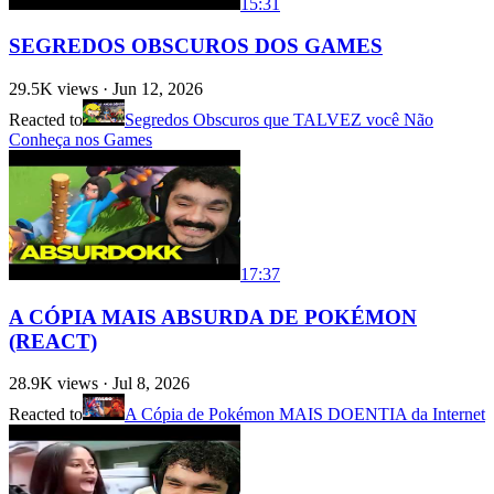
15:31
SEGREDOS OBSCUROS DOS GAMES
29.5K
views ·
Jun 12, 2026
Reacted to
Segredos Obscuros que TALVEZ você Não
Conheça nos Games
17:37
A CÓPIA MAIS ABSURDA DE POKÉMON
(REACT)
28.9K
views ·
Jul 8, 2026
Reacted to
A Cópia de Pokémon MAIS DOENTIA da Internet