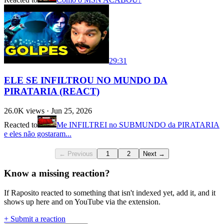
29:31
ELE SE INFILTROU NO MUNDO DA
PIRATARIA (REACT)
26.0K
views ·
Jun 25, 2026
Reacted to
Me INFILTREI no SUBMUNDO da PIRATARIA
e eles não gostaram...
← Previous
1
2
Next →
Know a missing reaction?
If Raposito reacted to something that isn't indexed yet, add it, and it
shows up here and on YouTube via the extension.
+ Submit a reaction