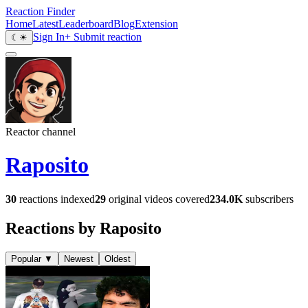
Reaction Finder
Home
Latest
Leaderboard
Blog
Extension
Sign In
+ Submit reaction
☾
☀
Reactor channel
Raposito
30
reactions indexed
29
original videos covered
234.0K
subscribers
Reactions by Raposito
Popular
▼
Newest
Oldest