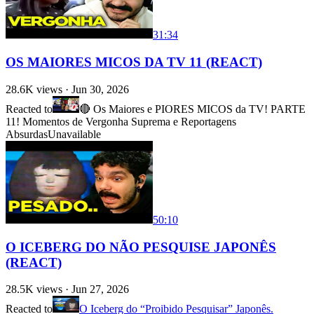
31:34
OS MAIORES MICOS DA TV 11 (REACT)
28.6K
views ·
Jun 30, 2026
Reacted to
🔴 Os Maiores e PIORES MICOS da TV! PARTE
11! Momentos de Vergonha Suprema e Reportagens
Absurdas
Unavailable
50:10
O ICEBERG DO NÃO PESQUISE JAPONÊS
(REACT)
28.5K
views ·
Jun 27, 2026
Reacted to
O Iceberg do “Proibido Pesquisar” Japonês.