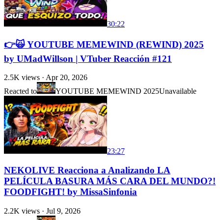
30:22
👉🙀 YOUTUBE MEMEWIND (REWIND) 2025
by UMadWillson | VTuber Reacción #121
2.5K
views ·
Apr 20, 2026
Reacted to
YOUTUBE MEMEWIND 2025
Unavailable
23:27
NEKOLIVE Reacciona a Analizando LA
PELÍCULA BASURA MÁS CARA DEL MUNDO?!
FOODFIGHT! by MissaSinfonia
2.2K
views ·
Jul 9, 2026