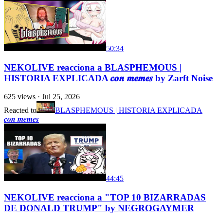
50:34
NEKOLIVE reacciona a BLASPHEMOUS |
HISTORIA EXPLICADA 𝒄𝒐𝒏 𝒎𝒆𝒎𝒆𝒔 by Zarft Noise
625
views ·
Jul 25, 2026
Reacted to
BLASPHEMOUS | HISTORIA EXPLICADA
𝒄𝒐𝒏 𝒎𝒆𝒎𝒆𝒔
44:45
NEKOLIVE reacciona a "TOP 10 BIZARRADAS
DE DONALD TRUMP" by NEGROGAYMER