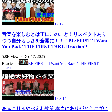
12:17
音楽を楽しむとは正にこのこと！リスペクトあり
つつ自分らしさを全開に！！！BE:FIRST 'I Want
You Back' THE FIRST TAKE Reaction!!
5.8K
views ·
Dec 17, 2025
Reacted to
BE:FIRST - I Want You Back / THE FIRST
TAKE
1:03:14
あぁこりゃやべえわ笑笑 本当にありがとうござい