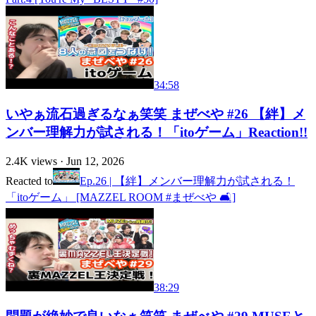
34:58
いやぁ流石過ぎるなぁ笑笑 まぜべや #26 【絆】メ
ンバー理解力が試される！「itoゲーム」Reaction!!
2.4K
views ·
Jun 12, 2026
Reacted to
Ep.26 | 【絆】メンバー理解力が試される！
「itoゲーム」 [MAZZEL ROOM #まぜべや 🛋️]
38:29