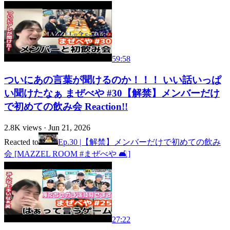
59:58
ついにあの言葉が聞けるのか！！！ いい話いっぱ
い聞けたなぁ まぜべや #30【解禁】メンバーだけ
で初めての飲み会 Reaction!!
2.8K
views ·
Jun 21, 2026
Reacted to
Ep.30 |【解禁】メンバーだけで初めての飲み
会 [MAZZEL ROOM #まぜべや 🛋️]
27:22