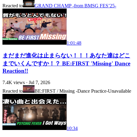
Reacted to
GRAND CHAMP -from BMSG FES’25-
1:01:48
まだまだ進化は止まらない！！！あなた達はどこ
までいくんですか！？ BE:FIRST 'Missing' Dance
Reaction!!
7.4K
views ·
Jul 7, 2026
Reacted to
BE:FIRST / Missing -Dance Practice-
Unavailable
10:34