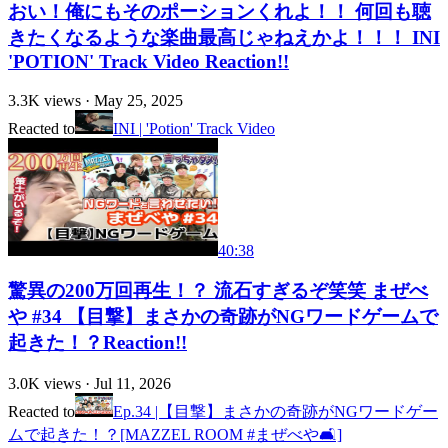
おい！俺にもそのポーションくれよ！！ 何回も聴
きたくなるような楽曲最高じゃねえかよ！！！ INI
'POTION' Track Video Reaction!!
3.3K
views ·
May 25, 2025
Reacted to
INI | 'Potion' Track Video
40:38
驚異の200万回再生！？ 流石すぎるぞ笑笑 まぜべ
や #34 【目撃】まさかの奇跡がNGワードゲームで
起きた！？Reaction!!
3.0K
views ·
Jul 11, 2026
Reacted to
Ep.34 |【目撃】まさかの奇跡がNGワードゲー
ムで起きた！？[MAZZEL ROOM #まぜべや🛋️]