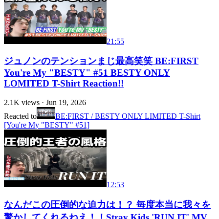
21:55
ジュノンのテンションまじ最高笑笑 BE:FIRST
You're My "BESTY" #51 BESTY ONLY
LOMITED T-Shirt Reaction!!
2.1K
views ·
Jun 19, 2026
Reacted to
BE:FIRST / BESTY ONLY LIMITED T-Shirt
[You're My "BESTY" #51]
12:53
なんだこの圧倒的な迫力は！？ 毎度本当に我々を
驚かしてくれるねえ！！Stray Kids 'RUN IT' MV