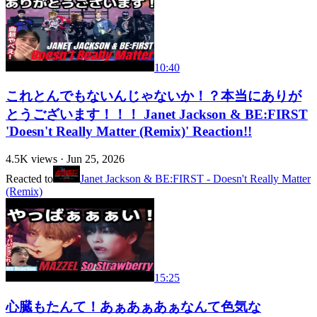
10:40
これとんでもないんじゃないか！？本当にありが
とうございます！！！ Janet Jackson & BE:FIRST
'Doesn't Really Matter (Remix)' Reaction!!
4.5K
views ·
Jun 25, 2026
Reacted to
Janet Jackson & BE:FIRST - Doesn't Really Matter
(Remix)
15:25
心臓もたんて！あぁあぁあぁなんて色気な