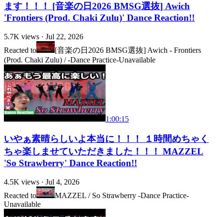
ます！！！ [音楽の日2026 BMSG選抜] Awich
'Frontiers (Prod. Chaki Zulu)' Dance Reaction!!
5.7K
views ·
Jul 22, 2026
Reacted to
[音楽の日2026 BMSG選抜] Awich - Frontiers
(Prod. Chaki Zulu) / -Dance Practice-
Unavailable
1:00:15
いやぁ素晴らしいよ本当に！！！ １時間めちゃく
ちゃ楽しませていただきました！！！ MAZZEL
'So Strawberry' Dance Reaction!!
4.5K
views ·
Jul 4, 2026
Reacted to
MAZZEL / So Strawberry -Dance Practice-
Unavailable