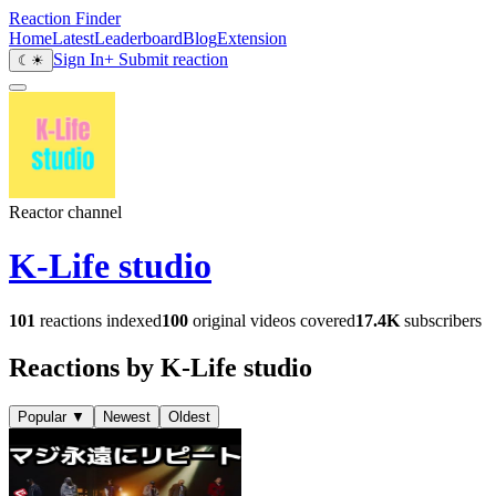
Reaction Finder
Home
Latest
Leaderboard
Blog
Extension
Sign In
+ Submit reaction
☾
☀
Reactor channel
K-Life studio
101
reactions indexed
100
original videos covered
17.4K
subscribers
Reactions by K-Life studio
Popular
▼
Newest
Oldest