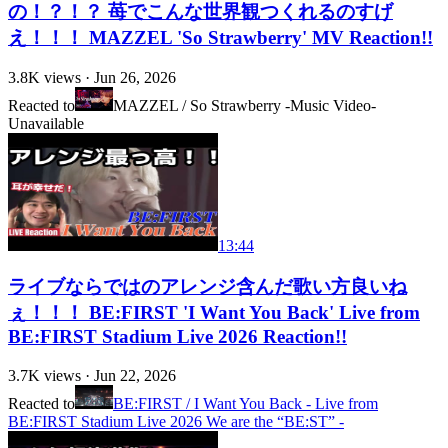
の！？！？ 苺でこんな世界観つくれるのすげ
え！！！ MAZZEL 'So Strawberry' MV Reaction!!
3.8K
views ·
Jun 26, 2026
Reacted to
MAZZEL / So Strawberry -Music Video-
Unavailable
13:44
ライブならではのアレンジ含んだ歌い方良いね
ぇ！！！ BE:FIRST 'I Want You Back' Live from
BE:FIRST Stadium Live 2026 Reaction!!
3.7K
views ·
Jun 22, 2026
Reacted to
BE:FIRST / I Want You Back - Live from
BE:FIRST Stadium Live 2026 We are the “BE:ST” -