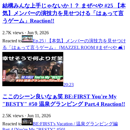
結構みんな上手じゃないか！？ まぜべや #25 【本
気】メンバーの演技力を見せつける「はぁって言
うゲーム」Reaction!!
2.7K
views ·
Jun 9, 2026
Reacted to
Ep.25 | 【本気】メンバーの演技力を見せつけ
る「はぁって言うゲーム」 [MAZZEL ROOM #まぜべや 🛋️]
20:23
ここのシーン良いなぁ笑 BE:FIRST You're My
"BESTY" #50 温泉グランピング Part.4 Reaction!!
2.5K
views ·
Jun 11, 2026
Reacted to
BE:FIRST's Vacation / 温泉グランピング編
Part.4 [You're My "BESTY" #50]