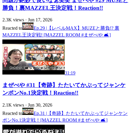
問題が絶妙で良いなぁ笑笑 まぜべや #29 MUSEと
勝負！裏MAZZEL王決定戦！Reaction!!
2.3K
views ·
Jun 17, 2026
Reacted to
Ep.29 |【レベルMAX】MUZEと勝負!? 裏
MAZZEL王決定戦! [MAZZEL ROOM #まぜべや 🛋️]
31:19
まぜべや #31【奇跡】たたいてかぶってジャンケ
ンポンNo.1決定戦！Reaction!!
2.1K
views ·
Jun 30, 2026
Reacted to
Ep.31 |【奇跡】たたいてかぶってジャンケン
ポンNo.1決定戦！[MAZZEL ROOM #まぜべや 🛋️]