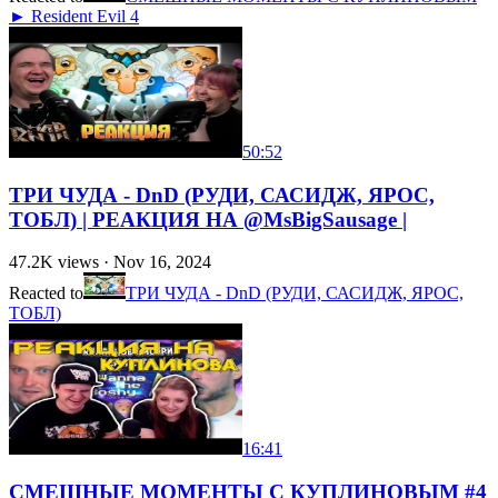
► Resident Evil 4
50:52
ТРИ ЧУДА - DnD (РУДИ, САСИДЖ, ЯРОС,
ТОБЛ) | РЕАКЦИЯ НА @MsBigSausage |
47.2K
views ·
Nov 16, 2024
Reacted to
ТРИ ЧУДА - DnD (РУДИ, САСИДЖ, ЯРОС,
ТОБЛ)
16:41
СМЕШНЫЕ МОМЕНТЫ С КУПЛИНОВЫМ #4