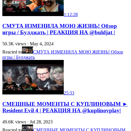
1:12:28
СМУТА ИЗМЕНИЛА МОЮ ЖИЗНЬ! Обзор
игры / Булджать | РЕАКЦИЯ НА @buldjat |
50.3K
views ·
May 4, 2024
Reacted to
СМУТА ИЗМЕНИЛА МОЮ ЖИЗНЬ! Обзор
игры / Булджать
25:33
СМЕШНЫЕ МОМЕНТЫ С КУПЛИНОВЫМ ►
Resident Evil 4 | РЕАКЦИЯ НА @kuplinovplay|
49.6K
views ·
Jul 28, 2023
Reacted to
СМЕШНЫЕ МОМЕНТЫ С КУПЛИНОВЫМ