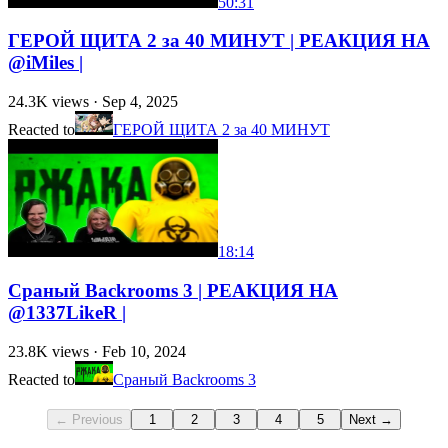
50:31
ГЕРОЙ ЩИТА 2 за 40 МИНУТ | РЕАКЦИЯ НА
@iMiles |
24.3K
views ·
Sep 4, 2025
Reacted to
ГЕРОЙ ЩИТА 2 за 40 МИНУТ
18:14
Сраный Backrooms 3 | РЕАКЦИЯ НА
@1337LikeR |
23.8K
views ·
Feb 10, 2024
Reacted to
Сраный Backrooms 3
← Previous
1
2
3
4
5
Next →