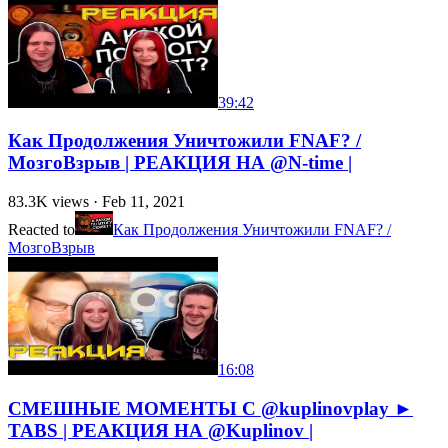
39:42
Как Продолжения Уничтожили FNAF? /
МозгоВзрыв | РЕАКЦИЯ НА @N-time |
83.3K
views ·
Feb 11, 2021
Reacted to
Как Продолжения Уничтожили FNAF? /
МозгоВзрыв
16:08
СМЕШНЫЕ МОМЕНТЫ С @kuplinovplay ►
TABS | РЕАКЦИЯ НА @Kuplinov |