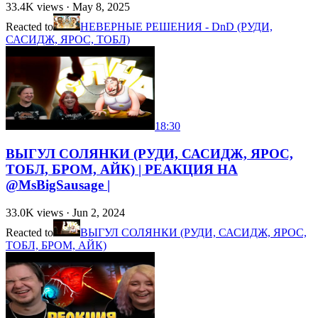
33.4K
views ·
May 8, 2025
Reacted to
НЕВЕРНЫЕ РЕШЕНИЯ - DnD (РУДИ,
САСИДЖ, ЯРОС, ТОБЛ)
18:30
ВЫГУЛ СОЛЯНКИ (РУДИ, САСИДЖ, ЯРОС,
ТОБЛ, БРОМ, АЙК) | РЕАКЦИЯ НА
@MsBigSausage |
33.0K
views ·
Jun 2, 2024
Reacted to
ВЫГУЛ СОЛЯНКИ (РУДИ, САСИДЖ, ЯРОС,
ТОБЛ, БРОМ, АЙК)