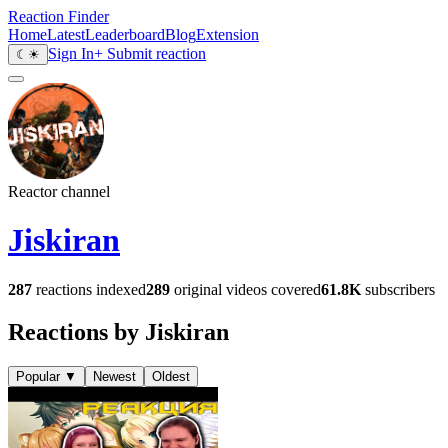
Reaction Finder
Home
Latest
Leaderboard
Blog
Extension
Sign In
+ Submit reaction
☾
☀
Reactor channel
Jiskiran
287
reactions indexed
289
original videos covered
61.8K
subscribers
Reactions by Jiskiran
Popular
▼
Newest
Oldest