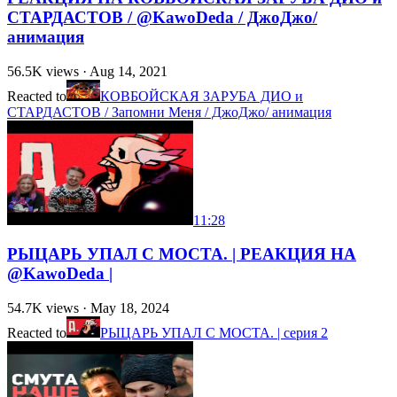
СТАРДАСТОВ / @KawoDeda / ДжоДжо/
анимация
56.5K
views ·
Aug 14, 2021
Reacted to
КОВБОЙСКАЯ ЗАРУБА ДИО и
СТАРДАСТОВ / Запомни Меня / ДжоДжо/ анимация
11:28
РЫЦАРЬ УПАЛ С МОСТА. | РЕАКЦИЯ НА
@KawoDeda |
54.7K
views ·
May 18, 2024
Reacted to
РЫЦАРЬ УПАЛ С МОСТА. | серия 2