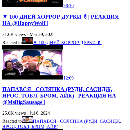
36:19
▼ 100 ДНЕЙ ХОРРОР ДУРКИ 💊| РЕАКЦИЯ
НА @HappyWolf |
31.6K
views ·
Mar 29, 2025
Reacted to
▼ 100 ДНЕЙ ХОРРОР ДУРКИ 💊
12:09
ПАПАВСЯ - СОЛЯНКА (РУДИ, САСИДЖ,
ЯРОС, ТОБЛ, БРОМ, АЙК) | РЕАКЦИЯ НА
@MsBigSausage |
25.0K
views ·
Jul 6, 2024
Reacted to
ПАПАВСЯ - СОЛЯНКА (РУДИ, САСИДЖ,
ЯРОС, ТОБЛ, БРОМ, АЙК)