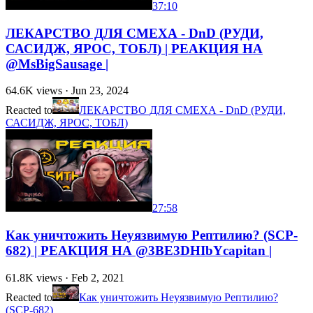
37:10
ЛЕКАРСТВО ДЛЯ СМЕХА - DnD (РУДИ,
САСИДЖ, ЯРОС, ТОБЛ) | РЕАКЦИЯ НА
@MsBigSausage |
64.6K
views ·
Jun 23, 2024
Reacted to
ЛЕКАРСТВО ДЛЯ СМЕХА - DnD (РУДИ,
САСИДЖ, ЯРОС, ТОБЛ)
27:58
Как уничтожить Неуязвимую Рептилию? (SCP-
682) | РЕАКЦИЯ НА @3BE3DHIbYcapitan |
61.8K
views ·
Feb 2, 2021
Reacted to
Как уничтожить Неуязвимую Рептилию?
(SCP-682)