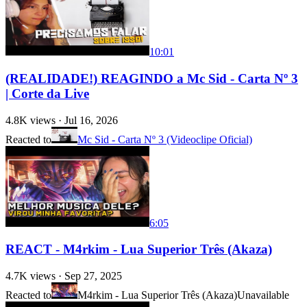
10:01
(REALIDADE!) REAGINDO a Mc Sid - Carta Nº 3
| Corte da Live
4.8K
views ·
Jul 16, 2026
Reacted to
Mc Sid - Carta Nº 3 (Videoclipe Oficial)
6:05
REACT - M4rkim - Lua Superior Três (Akaza)
4.7K
views ·
Sep 27, 2025
Reacted to
M4rkim - Lua Superior Três (Akaza)
Unavailable