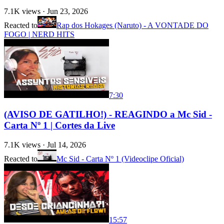
7.1K
views ·
Jun 23, 2026
Reacted to
Rap dos Hokages (Naruto) - A VONTADE DO
FOGO | NERD HITS
7:30
(AVISO DE GATILHO!) - REAGINDO a Mc Sid -
Carta Nº 1 | Cortes da Live
7.1K
views ·
Jul 14, 2026
Reacted to
Mc Sid - Carta Nº 1 (Videoclipe Oficial)
15:57