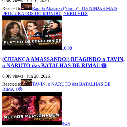
6.3K
views ·
Jul 10, 2026
Reacted to
Rap da Akatsuki (Naruto) - OS NINJAS MAIS
PROCURADOS DO MUNDO | NERD HITS
16:08
(CRIANÇA AMASSANDO!) REAGINDO a TAVIN,
o NARUTO das BATALHAS DE RIMA!! 🍥
6.0K
views ·
Jun 20, 2026
Reacted to
TAVIN, o NARUTO das BATALHAS DE
RIMA!! 🍥
5:46