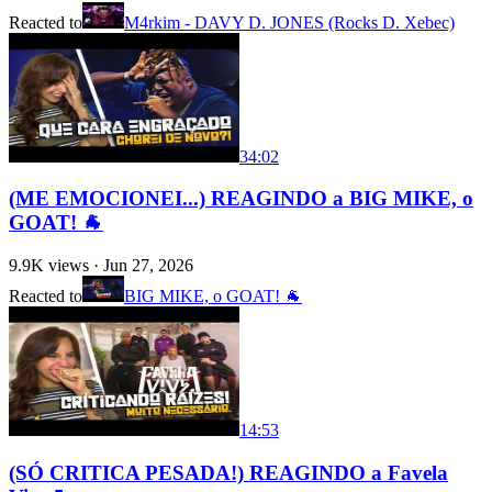
Reacted to
M4rkim - DAVY D. JONES (Rocks D. Xebec)
34:02
(ME EMOCIONEI...) REAGINDO a BIG MIKE, o
GOAT! 🐐
9.9K
views ·
Jun 27, 2026
Reacted to
BIG MIKE, o GOAT! 🐐
14:53
(SÓ CRITICA PESADA!) REAGINDO a Favela