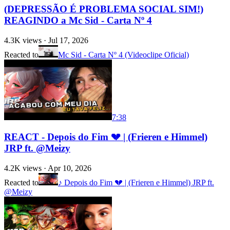
(DEPRESSÃO É PROBLEMA SOCIAL SIM!)
REAGINDO a Mc Sid - Carta Nº 4
4.3K
views ·
Jul 17, 2026
Reacted to
Mc Sid - Carta Nº 4 (Videoclipe Oficial)
7:38
REACT - Depois do Fim 💔 | (Frieren e Himmel)
JRP ft. ‪@Meizy‬
4.2K
views ·
Apr 10, 2026
Reacted to
♪ Depois do Fim 💔 | (Frieren e Himmel) JRP ft.
@Meizy