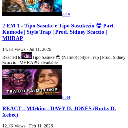
8:15
2 EM 1 - Tipo Sasuke e Tipo Sasukezin 😎 Part.
Kumode | Style Trap | Prod. Sidney Scaccio |
MHRAP
14.1K
views ·
Jul 11, 2026
Reacted to
Tipo Sasuke 😎 (Naruto) | Style Trap | Prod. Sidney
Scaccio | MHRAP
Unavailable
8:44
REACT - M4rkim - DAVY D. JONES (Rocks D.
Xebec)
12.1K
views ·
Feb 11, 2026