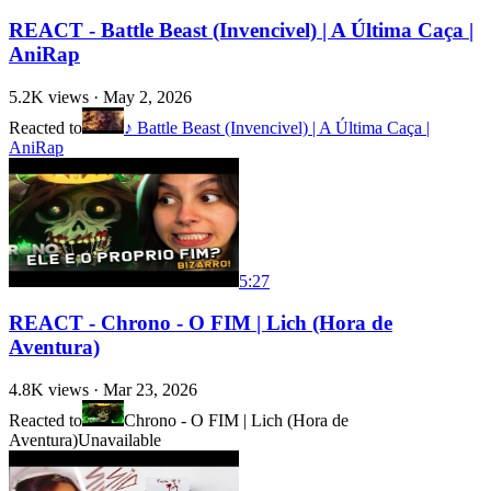
REACT - Battle Beast (Invencivel) | A Última Caça |
AniRap
5.2K
views ·
May 2, 2026
Reacted to
♪ Battle Beast (Invencivel) | A Última Caça |
AniRap
5:27
REACT - Chrono - O FIM | Lich (Hora de
Aventura)
4.8K
views ·
Mar 23, 2026
Reacted to
Chrono - O FIM | Lich (Hora de
Aventura)
Unavailable