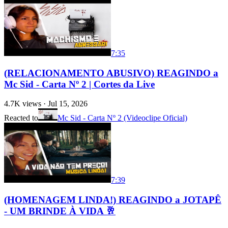
7:35
(RELACIONAMENTO ABUSIVO) REAGINDO a
Mc Sid - Carta Nº 2 | Cortes da Live
4.7K
views ·
Jul 15, 2026
Reacted to
Mc Sid - Carta Nº 2 (Videoclipe Oficial)
7:39
(HOMENAGEM LINDA!) REAGINDO a JOTAPÊ
- UM BRINDE À VIDA 🥂