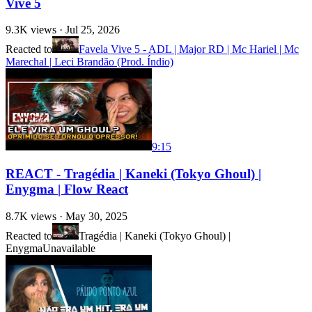
Vive 5
9.3K
views ·
Jul 25, 2026
Reacted to
Favela Vive 5 - ADL | Major RD | Mc Hariel | Mc
Marechal | Leci Brandão (Prod. Índio)
9:15
REACT - Tragédia | Kaneki (Tokyo Ghoul) |
Enygma | Flow React
8.7K
views ·
May 30, 2025
Reacted to
Tragédia | Kaneki (Tokyo Ghoul) |
Enygma
Unavailable