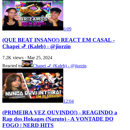
6:09
(QUE BEAT INSANO!) REACT EM CASAL -
Chapei 🚬 (Kaleb) - @jiorzin
7.2K
views ·
Mar 25, 2024
Reacted to
Chapei 🚬 (Kaleb) - @jiorzin
12:04
(PRIMEIRA VEZ OUVINDO!) - REAGINDO a
Rap dos Hokages (Naruto) - A VONTADE DO
FOGO | NERD HITS