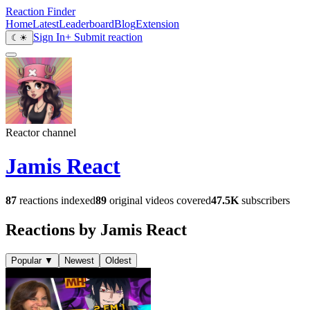
Reaction Finder
Home
Latest
Leaderboard
Blog
Extension
Sign In
+ Submit reaction
☾
☀
Reactor channel
Jamis React
87
reactions indexed
89
original videos covered
47.5K
subscribers
Reactions by Jamis React
Popular
▼
Newest
Oldest