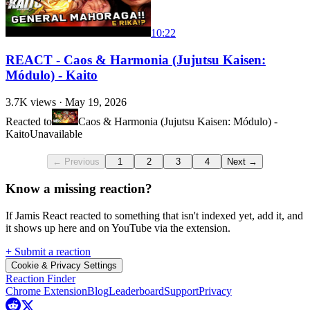
10:22
REACT - Caos & Harmonia (Jujutsu Kaisen:
Módulo) - Kaito
3.7K
views ·
May 19, 2026
Reacted to
Caos & Harmonia (Jujutsu Kaisen: Módulo) -
Kaito
Unavailable
← Previous
1
2
3
4
Next →
Know a missing reaction?
If Jamis React reacted to something that isn't indexed yet, add it, and
it shows up here and on YouTube via the extension.
+ Submit a reaction
Cookie & Privacy Settings
Reaction Finder
Chrome Extension
Blog
Leaderboard
Support
Privacy