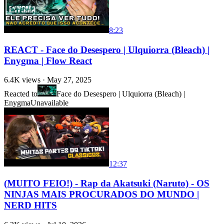
8:23
REACT - Face do Desespero | Ulquiorra (Bleach) |
Enygma | Flow React
6.4K
views ·
May 27, 2025
Reacted to
Face do Desespero | Ulquiorra (Bleach) |
Enygma
Unavailable
12:37
(MUITO FEIO!) - Rap da Akatsuki (Naruto) - OS
NINJAS MAIS PROCURADOS DO MUNDO |
NERD HITS