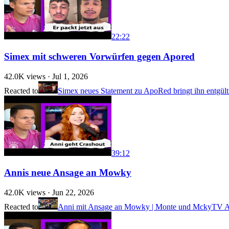
22:22
Simex mit schweren Vorwürfen gegen Apored
42.0K
views ·
Jul 1, 2026
Reacted to
Simex neues Statement zu ApoRed bringt ihn entgült
39:12
Annis neue Ansage an Mowky
42.0K
views ·
Jun 22, 2026
Reacted to
Anni mit Ansage an Mowky | Monte und MckyTV Aus