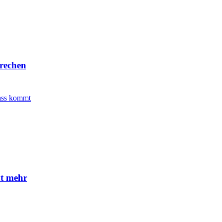
prechen
Hass kommt
t mehr