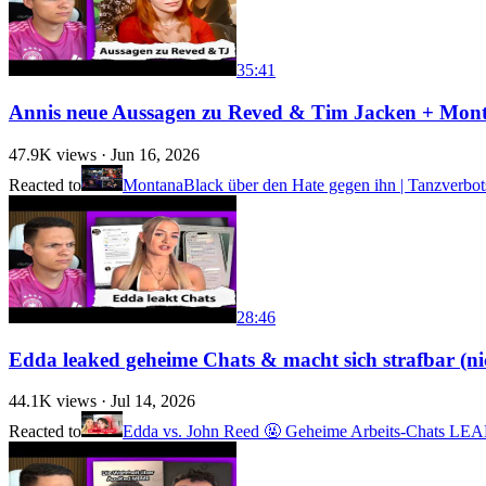
35:41
Annis neue Aussagen zu Reved & Tim Jacken + Monte
47.9K
views ·
Jun 16, 2026
Reacted to
MontanaBlack über den Hate gegen ihn | Tanzverbots
28:46
Edda leaked geheime Chats & macht sich strafbar (nic
44.1K
views ·
Jul 14, 2026
Reacted to
Edda vs. John Reed 🤬 Geheime Arbeits-Chats L