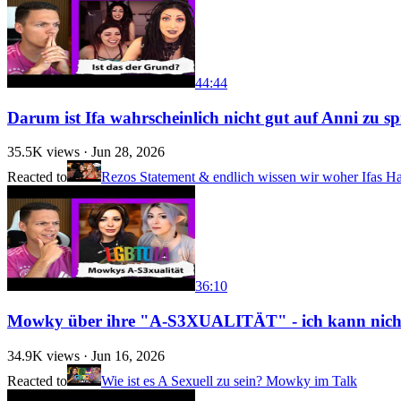
44:44
Darum ist Ifa wahrscheinlich nicht gut auf Anni zu s
35.5K
views ·
Jun 28, 2026
Reacted to
Rezos Statement & endlich wissen wir woher Ifas 
36:10
Mowky über ihre "A-S3XUALITÄT" - ich kann nich
34.9K
views ·
Jun 16, 2026
Reacted to
Wie ist es A Sexuell zu sein? Mowky im Talk