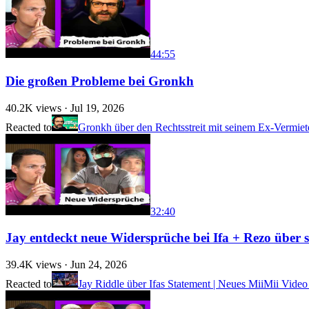
44:55
Die großen Probleme bei Gronkh
40.2K
views ·
Jul 19, 2026
Reacted to
Gronkh über den Rechtsstreit mit seinem Ex-Vermiet
32:40
Jay entdeckt neue Widersprüche bei Ifa + Rezo über
39.4K
views ·
Jun 24, 2026
Reacted to
Jay Riddle über Ifas Statement | Neues MiiMii Video 