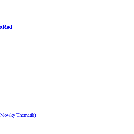
poRed
i/Mowky Thematik)