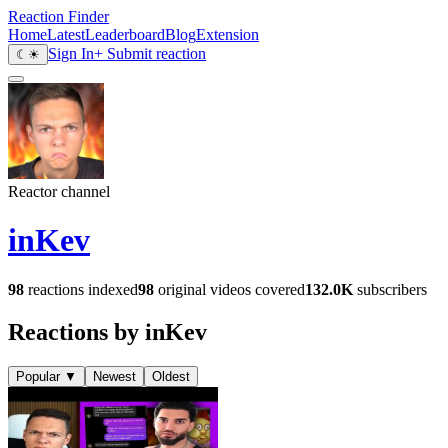
Reaction Finder
Home
Latest
Leaderboard
Blog
Extension
Sign In
+ Submit reaction
☾
☀
Reactor channel
inKev
98
reactions indexed
98
original videos covered
132.0K
subscribers
Reactions by inKev
Popular
▼
Newest
Oldest