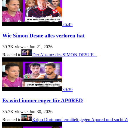
26:45
Wie Simon Desue alles verloren hat
39.3K
views ·
Jun 21, 2026
Reacted to
Der Absturz des SIMON DESUE...
39:39
Es wird immer enger für AP0RED
35.7K
views ·
Jun 30, 2026
Reacted to
Kripo Dortmund ermittelt gegen Apored und sucht Z