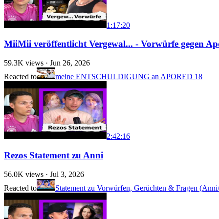
1:17:20
MiiMii veröffentlicht Vergewal... - Vorwürfe gegen A
59.3K
views ·
Jun 26, 2026
Reacted to
meine ENTSCHULDIGUNG an APORED 18
2:42:16
Rezos Statement zu Anni
56.0K
views ·
Jul 3, 2026
Reacted to
Statement zu Vorwürfen, Gerüchten & Fragen (Ann