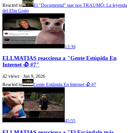
Reacted to
El "Documental" que nos TRAUMÓ: La leyenda
del Ebu Gogo
12:39
ELLMATIAS reacciona a "Gente Estúpida En
Internet 🥀 #7"
42
views ·
Jun 9, 2026
Reacted to
Gente Estúpida En Internet 🥀 #7
45:55
ELLMATIAS reacciona a "El Escándalo más