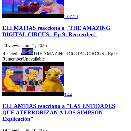
1:07:59
ELLMATIAS reacciona a "THE AMAZING
DIGITAL CIRCUS - Ep 9: Recuerden"
20
views ·
Jun 21, 2026
Reacted to
THE AMAZING DIGITAL CIRCUS - Ep 9:
Remember
Unavailable
9:44
ELLAMTIAS reacciona a "LAS ENTIDADES
QUE ATERRORIZAN A LOS SIMPSON |
Explicación"
19
views ·
Jun 23, 2026