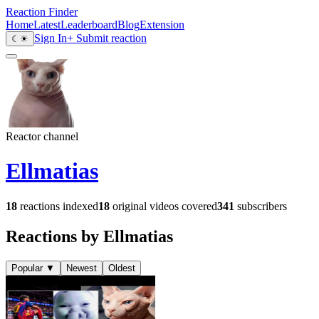
Reaction Finder
Home
Latest
Leaderboard
Blog
Extension
Sign In
+ Submit reaction
☾
☀
Reactor channel
Ellmatias
18
reactions indexed
18
original videos covered
341
subscribers
Reactions by Ellmatias
Popular
▼
Newest
Oldest