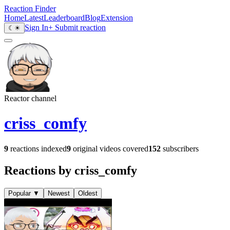
Reaction Finder
Home
Latest
Leaderboard
Blog
Extension
Sign In
+ Submit reaction
☾
☀
Reactor channel
criss_comfy
9
reactions indexed
9
original videos covered
152
subscribers
Reactions by criss_comfy
Popular
▼
Newest
Oldest