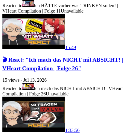
Reacted to
Ich HÄTTE vorher was TRINKEN sollen! |
VHeart Compilation | Folge 11
Unavailable
15:49
🎬 React: "Ich mach das NICHT mit ABSICHT! |
VHeart Compilation | Folge 26"
15
views ·
Jul 13, 2026
Reacted to
Ich mach das NICHT mit ABSICHT! | VHeart
Compilation | Folge 26
Unavailable
1:33:56