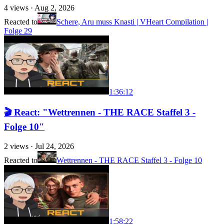
4
views ·
Aug 2, 2026
Reacted to
Schere, Aru muss Knasti | VHeart Compilation |
Folge 29
1:36:12
🎬 React: "Wettrennen - THE RACE Staffel 3 -
Folge 10"
2
views ·
Jul 24, 2026
Reacted to
Wettrennen - THE RACE Staffel 3 - Folge 10
1:58:22