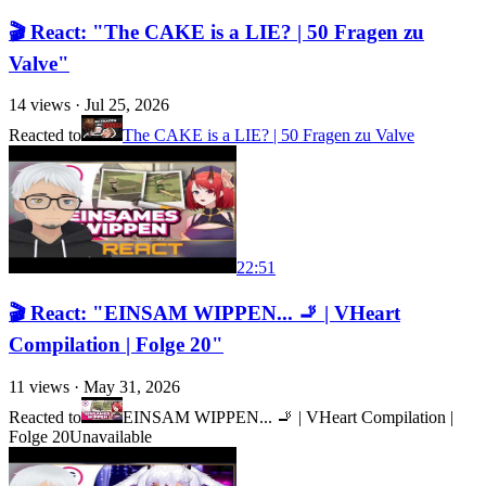
🎬 React: "The CAKE is a LIE? | 50 Fragen zu
Valve"
14
views ·
Jul 25, 2026
Reacted to
The CAKE is a LIE? | 50 Fragen zu Valve
22:51
🎬 React: "EINSAM WIPPEN... 🚬 | VHeart
Compilation | Folge 20"
11
views ·
May 31, 2026
Reacted to
EINSAM WIPPEN... 🚬 | VHeart Compilation |
Folge 20
Unavailable