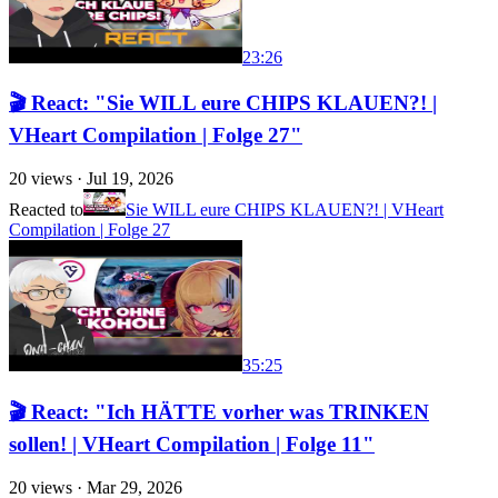
23:26
🎬 React: "Sie WILL eure CHIPS KLAUEN?! |
VHeart Compilation | Folge 27"
20
views ·
Jul 19, 2026
Reacted to
Sie WILL eure CHIPS KLAUEN?! | VHeart
Compilation | Folge 27
35:25
🎬 React: "Ich HÄTTE vorher was TRINKEN
sollen! | VHeart Compilation | Folge 11"
20
views ·
Mar 29, 2026