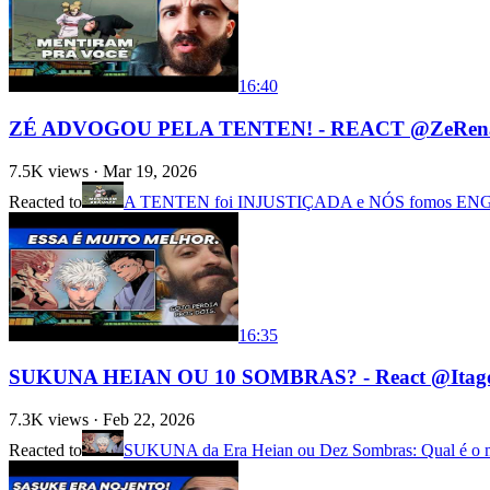
16:40
ZÉ ADVOGOU PELA TENTEN! - REACT @ZeRen
7.5K
views ·
Mar 19, 2026
Reacted to
A TENTEN foi INJUSTIÇADA e NÓS fomos ENGA
16:35
SUKUNA HEIAN OU 10 SOMBRAS? - React @Itag
7.3K
views ·
Feb 22, 2026
Reacted to
SUKUNA da Era Heian ou Dez Sombras: Qual é o ma