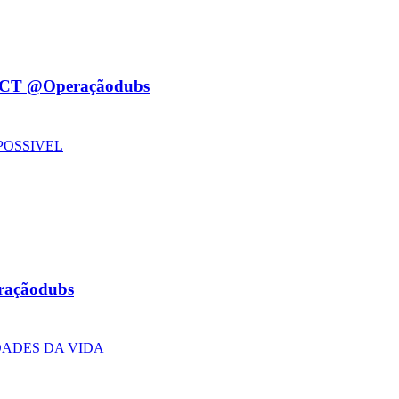
CT @Operaçãodubs
POSSIVEL
açãodubs
DADES DA VIDA