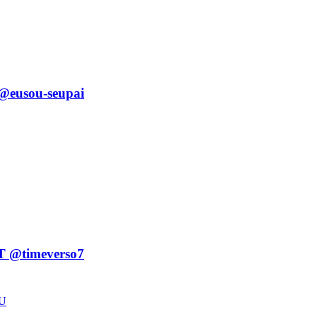
usou-seupai
@timeverso7
EU