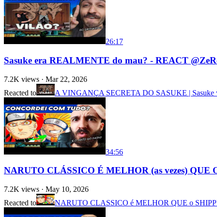
26:17
Sasuke era REALMENTE do mau? - REACT @ZeR
7.2K
views ·
Mar 22, 2026
Reacted to
A VINGANÇA SECRETA DO SASUKE | Sasuke vs. O
34:56
NARUTO CLÁSSICO É MELHOR (as vezes) QUE O
7.2K
views ·
May 10, 2026
Reacted to
NARUTO CLASSICO é MELHOR QUE o SHIP