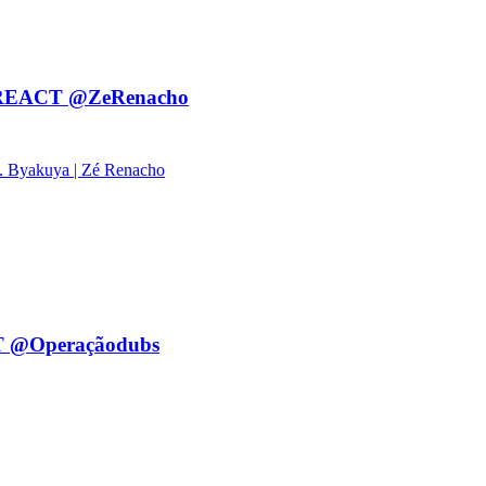
EACT @ZeRenacho
Vs. Byakuya | Zé Renacho
 @Operaçãodubs