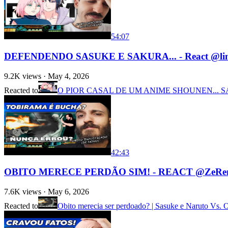
54:07
DEFENDENDO SASUKE E SAKURA... - React @lin
9.2K
views ·
May 4, 2026
Reacted to
O PIOR CASAL DE UM ANIME SHOUNEN... S
42:43
OBITO MERECE PERDÃO SIM! - REACT @ZeRe
7.6K
views ·
May 6, 2026
Reacted to
Obito merecia ser perdoado? | Sasuke e Naruto Vs. 