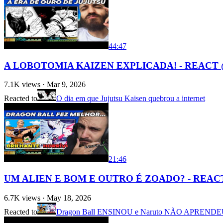
44:47
A LOBOTOMIA KAIZEN EXPLICADA! - REACT @e
7.1K
views ·
Mar 9, 2026
Reacted to
O dia em que Jujutsu Kaisen quebrou a internet
21:46
UM ALIEN E BOM E OUTRO É ZOADO? - REACT 
6.7K
views ·
May 18, 2026
Reacted to
Dragon Ball ENSINOU e Naruto NÃO APREND