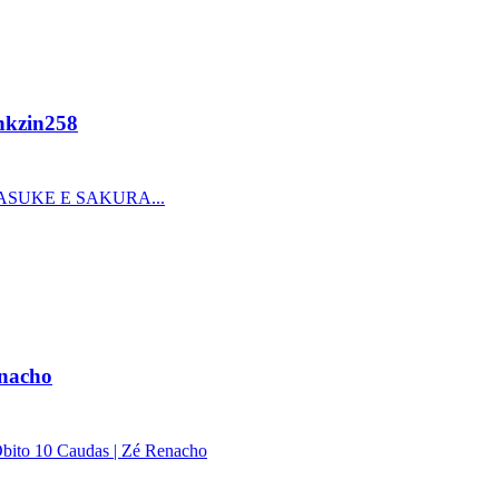
kzin258
ASUKE E SAKURA...
nacho
Obito 10 Caudas | Zé Renacho