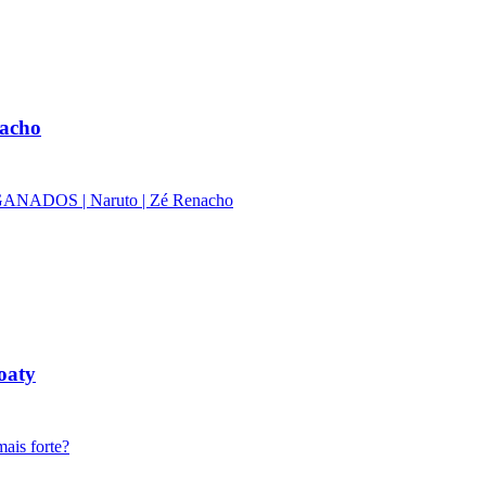
acho
NADOS | Naruto | Zé Renacho
oaty
is forte?