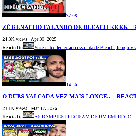
32:08
ZÉ RENACHO FALANDO DE BLEACH KKKK - R
24.3K
views ·
Apr 30, 2025
Reacted to
Você entendeu errado essa luta de Bleach | Ichigo 
14:56
O DUBS VAI CADA VEZ MAIS LONGE... - REACT
23.1K
views ·
Mar 17, 2026
Reacted to
AS BAMBIES PRECISAM DE UM EMPREGO