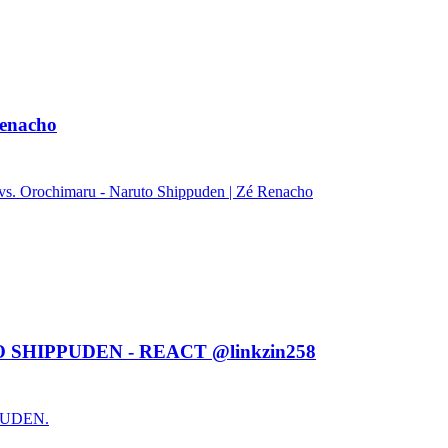
enacho
rochimaru - Naruto Shippuden | Zé Renacho
 SHIPPUDEN - REACT @linkzin258
PUDEN.