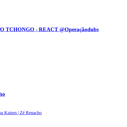
O TCHONGO - REACT @Operaçãodubs
ho
u Kaisen | Zé Renacho