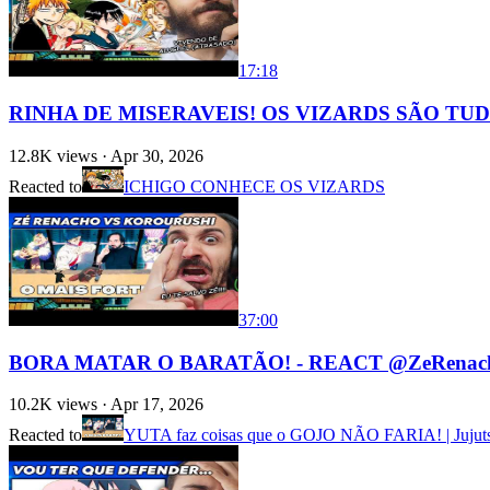
17:18
RINHA DE MISERAVEIS! OS VIZARDS SÃO TUD
12.8K
views ·
Apr 30, 2026
Reacted to
ICHIGO CONHECE OS VIZARDS
37:00
BORA MATAR O BARATÃO! - REACT @ZeRenac
10.2K
views ·
Apr 17, 2026
Reacted to
YUTA faz coisas que o GOJO NÃO FARIA! | Jujuts