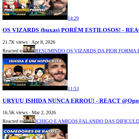
14:29
OS VIZARDS (buxas) PORÉM ESTILOSOS! - REA
21.7K
views ·
Apr 8, 2026
Reacted to
RESUMINDO OS VIZARDS DA PIOR FORMA 
11:53
URYUU ISHIDA NUNCA ERROU! - REACT @Oper
16.5K
views ·
Mar 2, 2026
Reacted to
ICHIGO E AMIGOS FALANDO DAS DIFICUL