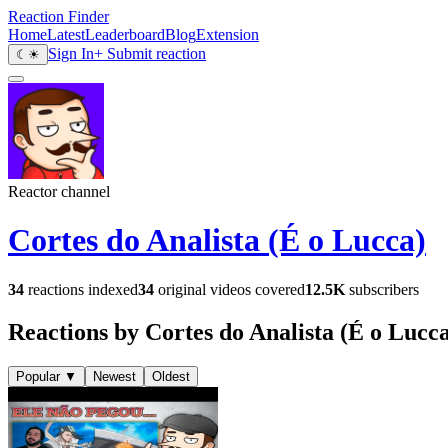
Reaction Finder
Home
Latest
Leaderboard
Blog
Extension
Sign In
+ Submit reaction
☾
☀
Reactor channel
Cortes do Analista (É o Lucca)
34
reactions indexed
34
original videos covered
12.5K
subscribers
Reactions by Cortes do Analista (É o Lucc
Popular
▼
Newest
Oldest