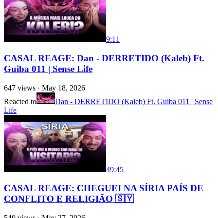
9:11
CASAL REAGE: Dan - DERRETIDO (Kaleb) Ft.
Guiba 011 | Sense Life
647
views ·
May 18, 2026
Reacted to
Dan - DERRETIDO (Kaleb) Ft. Guiba 011 | Sense
Life
49:45
CASAL REAGE: CHEGUEI NA SÍRIA PAÍS DE
CONFLITO E RELIGIÃO 🇸🇾
540
views ·
May 27, 2026