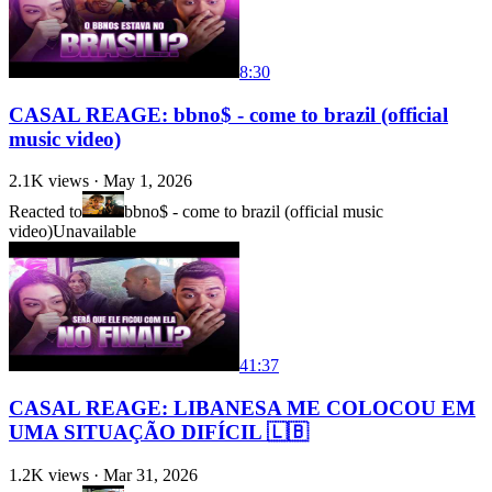
8:30
CASAL REAGE: bbno$ - come to brazil (official
music video)
2.1K
views ·
May 1, 2026
Reacted to
bbno$ - come to brazil (official music
video)
Unavailable
41:37
CASAL REAGE: LIBANESA ME COLOCOU EM
UMA SITUAÇÃO DIFÍCIL 🇱🇧
1.2K
views ·
Mar 31, 2026