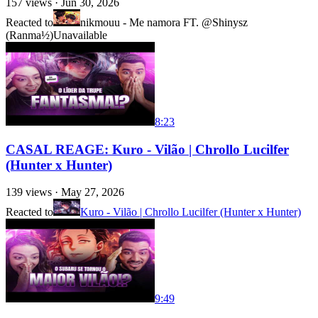
157
views ·
Jun 30, 2026
Reacted to
nikmouu - Me namora FT. @Shinysz
(Ranma½)
Unavailable
8:23
CASAL REAGE: Kuro - Vilão | Chrollo Lucilfer
(Hunter x Hunter)
139
views ·
May 27, 2026
Reacted to
Kuro - Vilão | Chrollo Lucilfer (Hunter x Hunter)
9:49