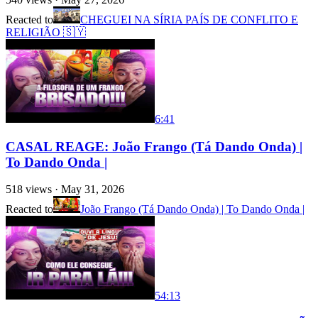
Reacted to
CHEGUEI NA SÍRIA PAÍS DE CONFLITO E
RELIGIÃO 🇸🇾
6:41
CASAL REAGE: João Frango (Tá Dando Onda) |
To Dando Onda |
518
views ·
May 31, 2026
Reacted to
João Frango (Tá Dando Onda) | To Dando Onda |
54:13