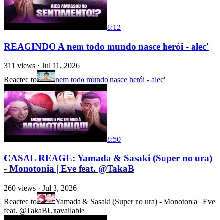
8:12
REAGINDO A nem todo mundo nasce herói - alec'
311
views ·
Jul 11, 2026
Reacted to
nem todo mundo nasce herói - alec'
8:50
CASAL REAGE: Yamada & Sasaki (Super no ura)
- Monotonia | Eve feat. ‪@TakaB‬
260
views ·
Jul 3, 2026
Reacted to
Yamada & Sasaki (Super no ura) - Monotonia | Eve
feat. @TakaB
Unavailable