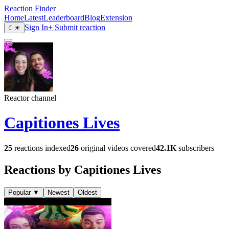
Reaction Finder
Home
Latest
Leaderboard
Blog
Extension
Sign In
+ Submit reaction
☾
☀
Reactor channel
Capitiones Lives
25
reactions indexed
26
original videos covered
42.1K
subscribers
Reactions by Capitiones Lives
Popular
▼
Newest
Oldest