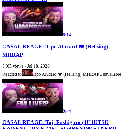
8:14
CASAL REAGE: Tipo Alucard 👁️ (Hellsing)
MHRAP
3.0K
views ·
Jul 18, 2026
Reacted to
Tipo Alucard 👁️ (Hellsing) MHRAP
Unavailable
8:44
CASAL REAGE: Toji Fushiguro (JUJUTSU
KAISEN) - PIX É MEU SOBRENOME | NERD