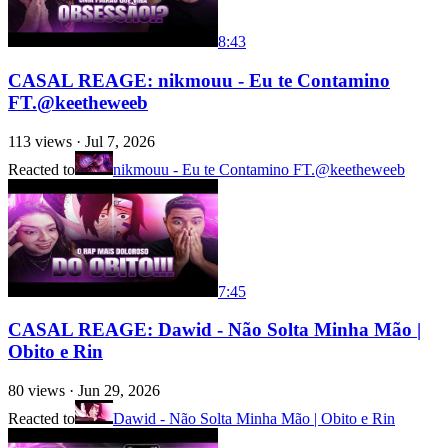
8:43
CASAL REAGE: nikmouu - Eu te Contamino
FT.‪@keetheweeb‬
113
views ·
Jul 7, 2026
Reacted to
nikmouu - Eu te Contamino FT.@keetheweeb
7:45
CASAL REAGE: Dawid - Não Solta Minha Mão |
Obito e Rin
80
views ·
Jun 29, 2026
Reacted to
Dawid - Não Solta Minha Mão | Obito e Rin