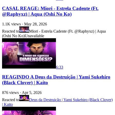
CASAL REAGE: Miori - Estrela Cadente (Ft.
‪@Raphyxz‬) | Aqua (Oshi No Ko)
1.1K
views ·
May 28, 2026
Reacted to
Miori - Estrela Cadente (Ft. @Raphyxz) | Aqua
(Oshi No Ko)
Unavailable
6:33
REAGINDO A Deus da Destruição | Yami Sukehiro
(Black Clover) | Kaito
876
views ·
Apr 5, 2026
Reacted to
Deus da Destruição | Yami Sukehiro (Black Clover)
| Kaito