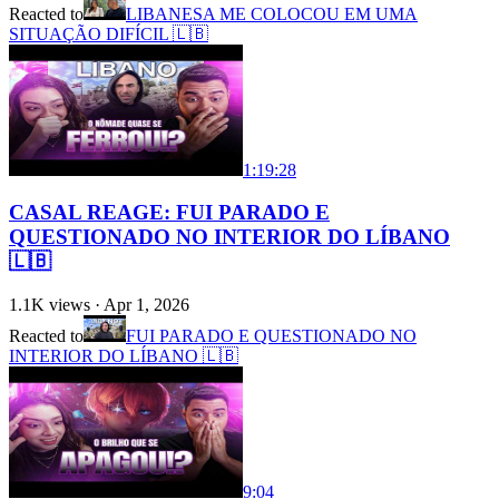
Reacted to
LIBANESA ME COLOCOU EM UMA
SITUAÇÃO DIFÍCIL 🇱🇧
1:19:28
CASAL REAGE: FUI PARADO E
QUESTIONADO NO INTERIOR DO LÍBANO
🇱🇧
1.1K
views ·
Apr 1, 2026
Reacted to
FUI PARADO E QUESTIONADO NO
INTERIOR DO LÍBANO 🇱🇧
9:04