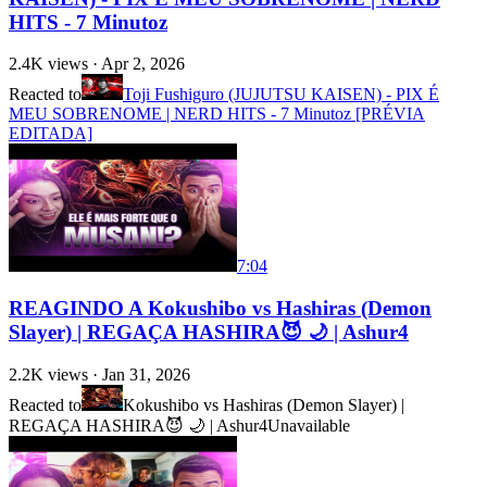
HITS - 7 Minutoz
2.4K
views ·
Apr 2, 2026
Reacted to
Toji Fushiguro (JUJUTSU KAISEN) - PIX É
MEU SOBRENOME | NERD HITS - 7 Minutoz [PRÉVIA
EDITADA]
7:04
REAGINDO A Kokushibo vs Hashiras (Demon
Slayer) | REGAÇA HASHIRA😈 🌙 | Ashur4
2.2K
views ·
Jan 31, 2026
Reacted to
Kokushibo vs Hashiras (Demon Slayer) |
REGAÇA HASHIRA😈 🌙 | Ashur4
Unavailable