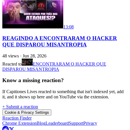
13:08
REAGINDO A ENCONTRARAM O HACKER
QUE DISPAROU MISANTROPIA
48
views ·
Jun 28, 2026
Reacted to
ENCONTRARAM O HACKER QUE
DISPAROU MISANTROPIA
Know a missing reaction?
If Capitiones Lives reacted to something that isn't indexed yet, add
it, and it shows up here and on YouTube via the extension.
+ Submit a reaction
Cookie & Privacy Settings
Reaction Finder
Chrome Extension
Blog
Leaderboard
Support
Privacy