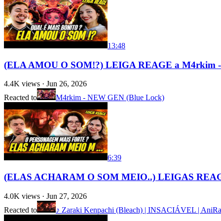
13:48
(ELA AMOU O SOM!?) LEIGA REAGE a M4rkim - 
4.4K
views ·
Jun 26, 2026
Reacted to
M4rkim - NEW GEN (Blue Lock)
6:39
(ELAS ACHARAM O SOM MEIO..) LEIGAS REAGEM a
4.0K
views ·
Jun 27, 2026
Reacted to
♪ Zaraki Kenpachi (Bleach) | INSACIÁVEL | AniR