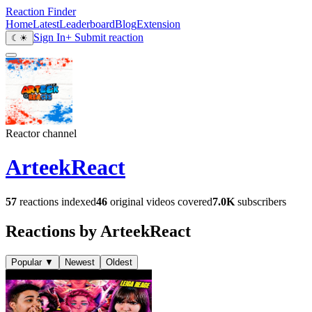
Reaction Finder
Home
Latest
Leaderboard
Blog
Extension
Sign In
+ Submit reaction
☾
☀
Reactor channel
ArteekReact
57
reactions indexed
46
original videos covered
7.0K
subscribers
Reactions by ArteekReact
Popular
▼
Newest
Oldest