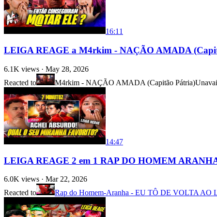
16:11
LEIGA REAGE a M4rkim - NAÇÃO AMADA (Capitão 
6.1K
views ·
May 28, 2026
Reacted to
M4rkim - NAÇÃO AMADA (Capitão Pátria)
Unavai
14:47
LEIGA REAGE 2 em 1 RAP DO HOMEM ARANHA (
6.0K
views ·
Mar 22, 2026
Reacted to
Rap do Homem-Aranha - EU TÔ DE VOLTA AO 