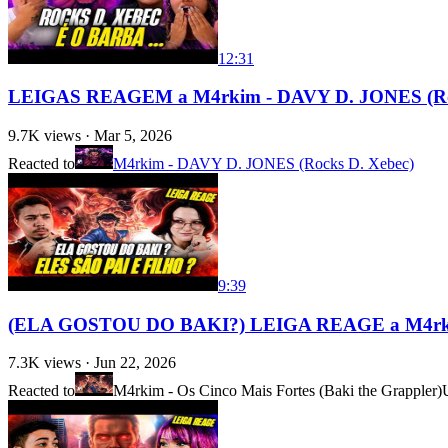
12:31
LEIGAS REAGEM a M4rkim - DAVY D. JONES (Rock
9.7K
views ·
Mar 5, 2026
Reacted to
M4rkim - DAVY D. JONES (Rocks D. Xebec)
9:39
(ELA GOSTOU DO BAKI?) LEIGA REAGE a M4rkim - 
7.3K
views ·
Jun 22, 2026
Reacted to
M4rkim - Os Cinco Mais Fortes (Baki the Grappler)