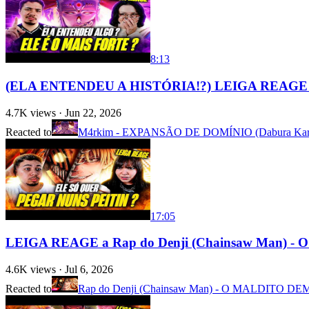
8:13
(ELA ENTENDEU A HISTÓRIA!?) LEIGA REAGE 
4.7K
views ·
Jun 22, 2026
Reacted to
M4rkim - EXPANSÃO DE DOMÍNIO (Dabura Kar
17:05
LEIGA REAGE a Rap do Denji (Chainsaw Man)
4.6K
views ·
Jul 6, 2026
Reacted to
Rap do Denji (Chainsaw Man) - O MALDITO