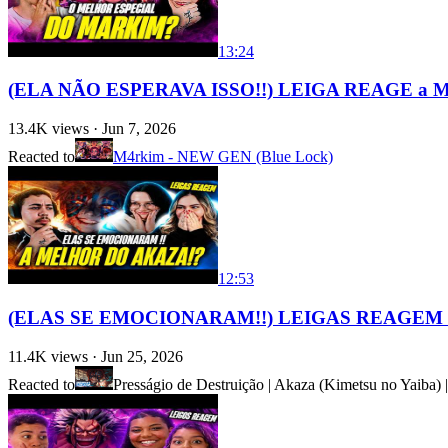
13:24
(ELA NÃO ESPERAVA ISSO!!) LEIGA REAGE a M4r
13.4K
views ·
Jun 7, 2026
Reacted to
M4rkim - NEW GEN (Blue Lock)
12:53
(ELAS SE EMOCIONARAM!!) LEIGAS REAGEM a Press
11.4K
views ·
Jun 25, 2026
Reacted to
Presságio de Destruição | Akaza (Kimetsu no Yaiba)