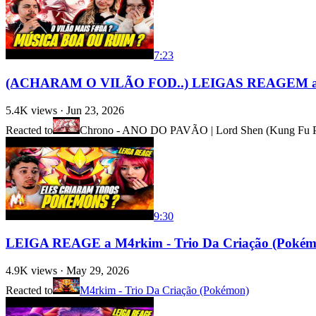
7:23
(ACHARAM O VILÃO FOD..) LEIGAS REAGEM a Ch
5.4K
views ·
Jun 23, 2026
Reacted to
Chrono - ANO DO PAVÃO | Lord Shen (Kung Fu 
9:30
LEIGA REAGE a M4rkim - Trio Da Criação (Pokémo
4.9K
views ·
May 29, 2026
Reacted to
M4rkim - Trio Da Criação (Pokémon)