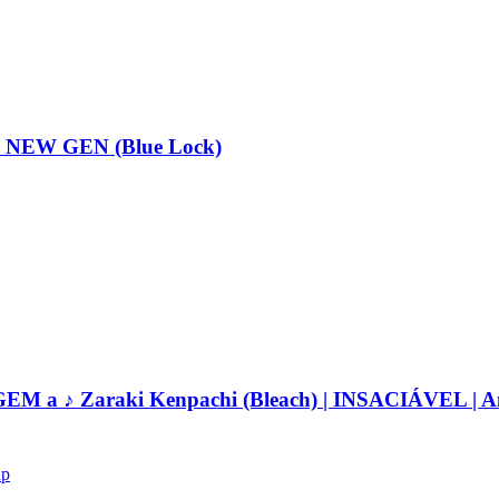
NEW GEN (Blue Lock)
 ♪ Zaraki Kenpachi (Bleach) | INSACIÁVEL | A
ap