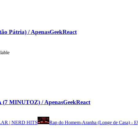
Pátria) / ApenasGeekReact
lable
7 MINUTOZ) / ApenasGeekReact
LAR | NERD HITS
Rap do Homem-Aranha (Longe de Casa) 