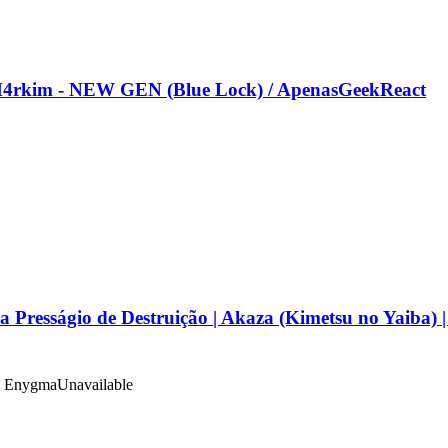
kim - NEW GEN (Blue Lock) / ApenasGeekReact
ágio de Destruição | Akaza (Kimetsu no Yaiba) 
 | Enygma
Unavailable