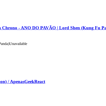
rono - ANO DO PAVÃO | Lord Shen (Kung Fu Pa
Panda)
Unavailable
n) / ApenasGeekReact