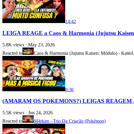
14:42
LEIGA REAGE a Caos & Harmonia (Jujutsu Kaisen: 
5.8K
views ·
May 23, 2026
Reacted to
Caos & Harmonia (Jujutsu Kaisen: Módulo) - Kaito
U
8:36
(AMARAM OS POKEMONS?) LEIGAS REAGEM a M4r
5.5K
views ·
Jun 24, 2026
Reacted to
M4rkim - Trio Da Criação (Pokémon)