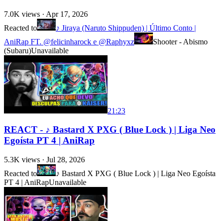
7.0K
views ·
Apr 17, 2026
Reacted to
♪ Jiraya (Naruto Shippuden) | Último Conto |
AniRap FT. @felicinharock e @Raphyxz
Shooter - Abismo
(Subaru)
Unavailable
21:23
REACT - ♪ Bastard X PXG ( Blue Lock ) | Liga Neo
Egoísta PT 4 | AniRap
5.3K
views ·
Jul 28, 2026
Reacted to
♪ Bastard X PXG ( Blue Lock ) | Liga Neo Egoísta
PT 4 | AniRap
Unavailable