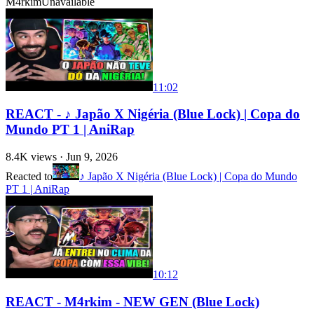
M4rkim
Unavailable
11:02
REACT - ♪ Japão X Nigéria (Blue Lock) | Copa do
Mundo PT 1 | AniRap
8.4K
views ·
Jun 9, 2026
Reacted to
♪ Japão X Nigéria (Blue Lock) | Copa do Mundo
PT 1 | AniRap
10:12
REACT - M4rkim - NEW GEN (Blue Lock)