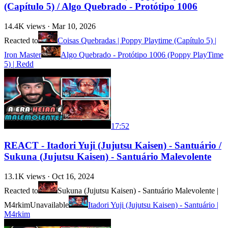
(Capítulo 5) / Algo Quebrado - Protótipo 1006
14.4K
views ·
Mar 10, 2026
Reacted to
Coisas Quebradas | Poppy Playtime (Capítulo 5) |
Iron Master
Algo Quebrado - Protótipo 1006 (Poppy PlayTime
5) | Redd
17:52
REACT - Itadori Yuji (Jujutsu Kaisen) - Santuário /
Sukuna (Jujutsu Kaisen) - Santuário Malevolente
13.1K
views ·
Oct 16, 2024
Reacted to
Sukuna (Jujutsu Kaisen) - Santuário Malevolente |
M4rkim
Unavailable
Itadori Yuji (Jujutsu Kaisen) - Santuário |
M4rkim