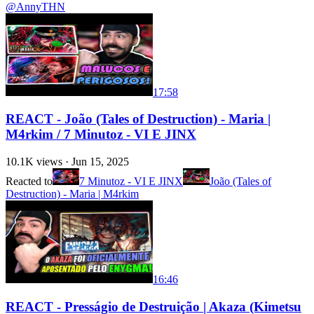
@AnnyTHN
17:58
REACT - João (Tales of Destruction) - Maria |
M4rkim / 7 Minutoz - VI E JINX
10.1K
views ·
Jun 15, 2025
Reacted to
7 Minutoz - VI E JINX
João (Tales of
Destruction) - Maria | M4rkim
16:46
REACT - Presságio de Destruição | Akaza (Kimetsu