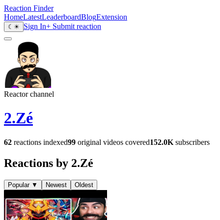
Reaction Finder
Home
Latest
Leaderboard
Blog
Extension
Sign In
+ Submit reaction
☾
☀
Reactor channel
2.Zé
62
reactions indexed
99
original videos covered
152.0K
subscribers
Reactions by 2.Zé
Popular
▼
Newest
Oldest