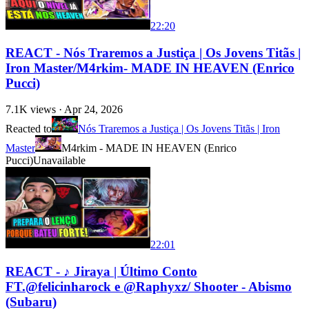
22:20
REACT - Nós Traremos a Justiça | Os Jovens Titãs |
Iron Master/M4rkim- MADE IN HEAVEN (Enrico
Pucci)
7.1K
views ·
Apr 24, 2026
Reacted to
Nós Traremos a Justiça | Os Jovens Titãs | Iron
Master
M4rkim - MADE IN HEAVEN (Enrico
Pucci)
Unavailable
22:01
REACT - ♪ Jiraya | Último Conto
FT.@felicinharock e ‪@Raphyxz/ Shooter - Abismo
(Subaru)