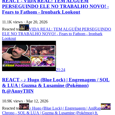
REACT - VIDA REAL: TEM ALGUÉM
PERSEGUINDO ELE NO TRABALHO NOVO! -
Fears to Fathom - Ironbark Lookout
11.1K
views ·
Apr 20, 2026
Reacted to
VIDA REAL: TEM ALGUÉM PERSEGUINDO
ELE NO TRABALHO NOVO! - Fears to Fathom - Ironbark
Lookout
21:24
REACT - ♪ Hugo (Blue Lock) | Engrenagem / SOL
& LUA | Guzma & Lusamine (Pokémon)
ft.@AnnyTHN
10.9K
views ·
Mar 12, 2026
Reacted to
♪ Hugo (Blue Lock) | Engrenagem | AniRap
Chrono - SOL & LUA | Guzma & Lusamine (Pokémon) ft.