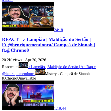
24:18
REACT - ♪ Lampião | Maldição do Sertão |
‪Ft.@henriquemendonca/ Campeã de Sinnoh |
ft.@Chrono0
20.2K
views ·
Apr 20, 2026
Reacted to
♪ Lampião | Maldição do Sertão | AniRap e
@henriquemendonca
Mistery - Campeã de Sinnoh |
ft.Chrono
Unavailable
1:19:44