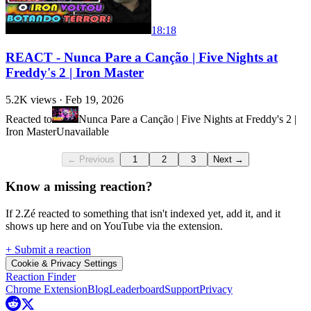
18:18
REACT - Nunca Pare a Canção | Five Nights at
Freddy's 2 | Iron Master
5.2K
views ·
Feb 19, 2026
Reacted to
Nunca Pare a Canção | Five Nights at Freddy's 2 |
Iron Master
Unavailable
← Previous
1
2
3
Next →
Know a missing reaction?
If 2.Zé reacted to something that isn't indexed yet, add it, and it
shows up here and on YouTube via the extension.
+ Submit a reaction
Cookie & Privacy Settings
Reaction Finder
Chrome Extension
Blog
Leaderboard
Support
Privacy