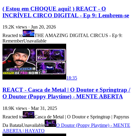
( Estou em CHOQUE aqui! ) REACT - O
INCRÍVEL CIRCO DIGITAL - Ep 9: Lembrem-se
19.2K
views ·
Jun 20, 2026
Reacted to
THE AMAZING DIGITAL CIRCUS - Ep 9:
Remember
Unavailable
18:35
REACT - Casca de Metal | O Doutor e Springtrap /
O Doutor (Poppy Playtime) - MENTE ABERTA
18.9K
views ·
Mar 31, 2025
Reacted to
Casca de Metal | O Doutor e Springtrap | Papyrus
Da Batata
Unavailable
O Doutor (Poppy Playtime) - MENTE
ABERTA | HAYATO