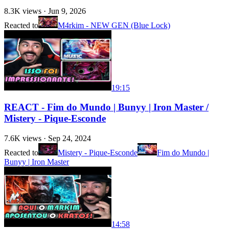
8.3K
views ·
Jun 9, 2026
Reacted to
M4rkim - NEW GEN (Blue Lock)
19:15
REACT - Fim do Mundo | Bunyy | Iron Master /
Mistery - Pique-Esconde
7.6K
views ·
Sep 24, 2024
Reacted to
Mistery - Pique-Esconde
Fim do Mundo |
Bunyy | Iron Master
14:58