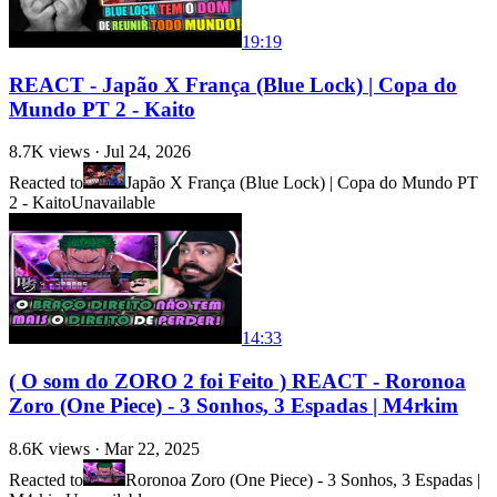
19:19
REACT - Japão X França (Blue Lock) | Copa do
Mundo PT 2 - Kaito
8.7K
views ·
Jul 24, 2026
Reacted to
Japão X França (Blue Lock) | Copa do Mundo PT
2 - Kaito
Unavailable
14:33
( O som do ZORO 2 foi Feito ) REACT - Roronoa
Zoro (One Piece) - 3 Sonhos, 3 Espadas | M4rkim
8.6K
views ·
Mar 22, 2025
Reacted to
Roronoa Zoro (One Piece) - 3 Sonhos, 3 Espadas |