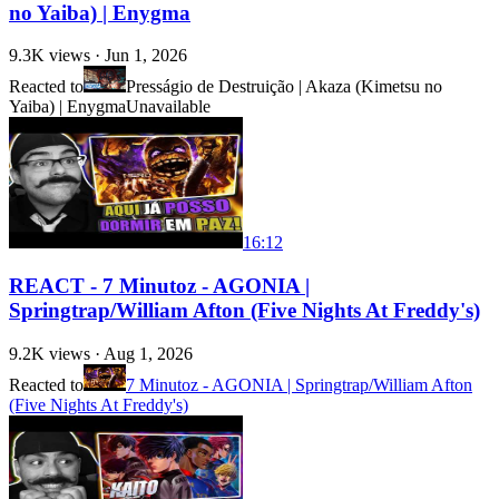
no Yaiba) | Enygma
9.3K
views ·
Jun 1, 2026
Reacted to
Presságio de Destruição | Akaza (Kimetsu no
Yaiba) | Enygma
Unavailable
16:12
REACT - 7 Minutoz - AGONIA |
Springtrap/William Afton (Five Nights At Freddy's)
9.2K
views ·
Aug 1, 2026
Reacted to
7 Minutoz - AGONIA | Springtrap/William Afton
(Five Nights At Freddy's)