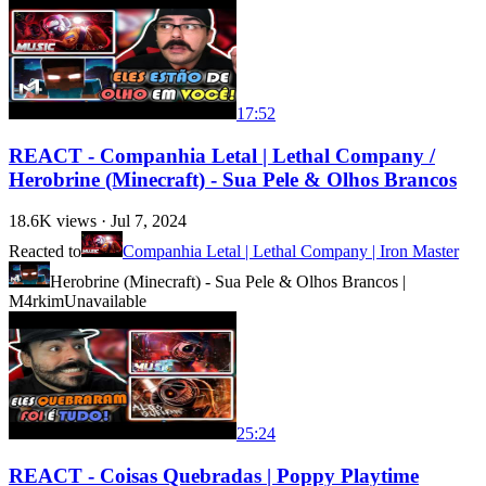
17:52
REACT - Companhia Letal | Lethal Company /
Herobrine (Minecraft) - Sua Pele & Olhos Brancos
18.6K
views ·
Jul 7, 2024
Reacted to
Companhia Letal | Lethal Company | Iron Master
Herobrine (Minecraft) - Sua Pele & Olhos Brancos |
M4rkim
Unavailable
25:24
REACT - Coisas Quebradas | Poppy Playtime