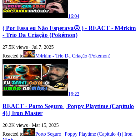
16:04
( Por Essa eu Não Esperava😮 ) - REACT - M4rkim
- Trio Da Criação (Pokémon)
27.5K
views ·
Jul 7, 2025
Reacted to
M4rkim - Trio Da Criação (Pokémon)
16:22
REACT - Porto Seguro | Poppy Playtime (Capítulo
4) | Iron Master
20.2K
views ·
Mar 15, 2025
Reacted to
Porto Seguro | Poppy Playtime (Capítulo 4) | Iron
Master