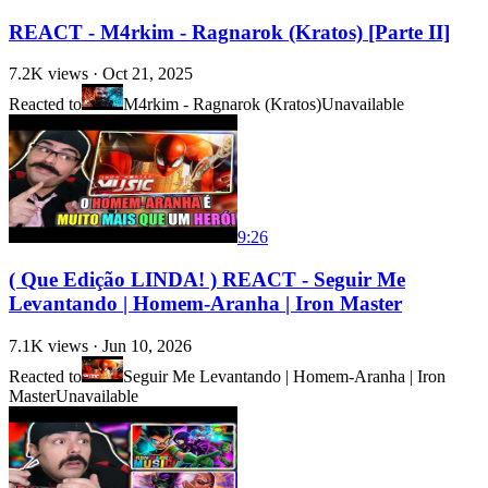
REACT - M4rkim - Ragnarok (Kratos) [Parte II]
7.2K
views ·
Oct 21, 2025
Reacted to
M4rkim - Ragnarok (Kratos)
Unavailable
9:26
( Que Edição LINDA! ) REACT - Seguir Me
Levantando | Homem-Aranha | Iron Master
7.1K
views ·
Jun 10, 2026
Reacted to
Seguir Me Levantando | Homem-Aranha | Iron
Master
Unavailable